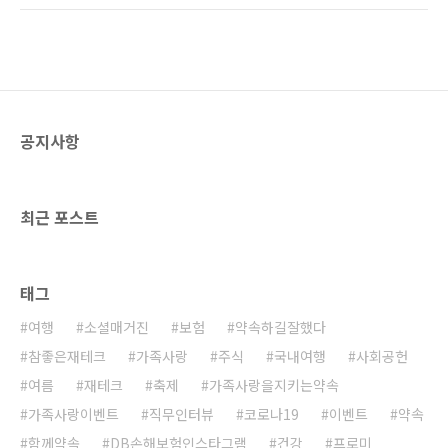
반면 홈퍼니싱은 보다 섬세하고 감각적으로 꾸
은 원룸에서 살게 되면 그런 의욕이 사라지게 됩
미기에 집중하고 있습니다. 반면, 홈퍼니싱은 인
니다. 하지만 원룸도 공간을 활용해 인테리어를
테리어 소품을 이용하여 다양한 공간을 꾸미는
잘하면 넓어 보일 수 있습니다! 좁은 공간을 넓어
데 초점이 맞춰져 있죠. 현재 ..
보이게 하는 방법 알아볼까요? 필요한 가구만 사
용하자 좁은 원룸 하면 가장 먼저 떠오르는 것이
무엇인가요? 아마 수납할 곳이 없어서 여기저기
공지사항
널려 놓은 물건들과 가구에 비해 좁은 공간일 것
같은데요. 정리만 잘되어도 집은 넓어 보일 수 있
어요. 공간이 좁은 만큼 꼭 필요한 가구만 들여놓
아야 집이 넓어 보이고 깔끔해 보이죠. 만일 오랫
최근 포스트
동안..
태그
여행
소셜매거진
보험
약속하길잘했다
참좋은재테크
가족사랑
주식
국내여행
사회공헌
여름
재테크
축제
가족사랑을지키는약속
가족사랑이벤트
직무인터뷰
코로나19
이벤트
약속
함께약속
DB손해보험인스타그램
건강
프로미