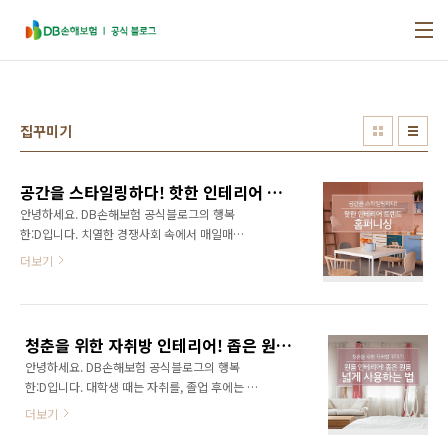
본문 바로가기
집꾸미기
공간을 스타일링하다! 핫한 인테리어 트렌드, 홈퍼니싱
안녕하세요. DB손해보험 공식블로그의 행복
한:D입니다. 치열한 경쟁사회 속에서 매일매일
바쁜 생활을 보내고 계신 분들이 참으로 많죠. 이
더보기
에 따라 지친 몸과 마음을 위로받을 수 있는 휴식
공간을 스스로 인테리어 하는 분들도 많아졌습
니다. 바로 ‘홈퍼니싱’이라는 라이프스타일인데
요. 오늘은 홈퍼니싱이란 무엇인지, 또 어떻게 나
청춘을 위한 자취방 인테리어! 좁은 원룸 넓게 사용하는 법
만의 휴식공간을 꾸밀 수 있는지 알아보겠습니
안녕하세요. DB손해보험 공식블로그의 행복
다. 떠오르는 인테리어 트렌드, 홈퍼니싱이란?
한:D입니다. 대학생 때는 자취를, 졸업 후에는 독
홈퍼니싱은 리모델링과 개념이 비슷하다고 생각
립해 집을 떠나는 2030 청년들이 많은데요. 처
할 수 있지만, 의미에는 차이가 있습니다. 리모델
더보기
음 자기만의 공간이 생기면 인테리어에 굉장히
링은 노후화된 건물 내부를 바꿔 수명을 늘리는
의욕적인 모습을 보이지만, 막상 비싼 월세에 좁