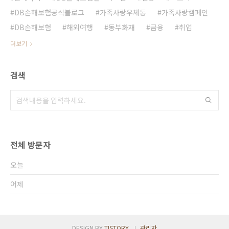
DB손해보험공식블로그
가족사랑우체통
가족사랑캠페인
DB손해보험
해외여행
동부화재
금융
취업
더보기
검색
전체 방문자
오늘
어제
DESIGN BY
TISTORY
관리자