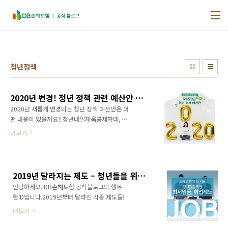
본문 바로가기
청년정책
2020년 변경! 청년 정책 관련 예산안 한눈에 보기
2020년 새롭게 변경되는 청년 정책 예산안은 어
떤 내용이 있을까요? 청년내일채움공제확대, 청
년 창업/벤처 지원금 확대, 보금자리 지원 확대,
더보기
장학사업 신설 등 2030대 청년들에게 꼭 필요한
정책만을 모아봤어요~ 취업 장려! 청년 초기 자
산 형성 지원 이번 2020년에는 청년 일자리 관
련 예산안이 증액이 되었는데요. 2019년도에 비
2019년 달라지는 제도 – 청년들을 위한 최저임금, 취업제도
해서 2020년도의 예상이 21.3%나 늘어나서
안녕하세요. DB손해보험 공식블로그의 행복
25조 8천억원으로 배정이 되었습니다. 청년들이
한:D입니다.2019년부터 달라진 각종 제도들! 청
사회로의 첫 진출을 성공적으로 시작할 수 있도
년들과 직장인들을 위해 변화한 제도는 어떤 것
록 쳥년 일자리 및 초기 자산 형성을 지원하는 것
더보기
들이 있을까요? 오늘은 취업준비생과 직장인들
이죠. 1) 청년을 채용하는 사업주라면 2020년부
이 알아두면 좋은 최저임금과 취업에 관한 제도