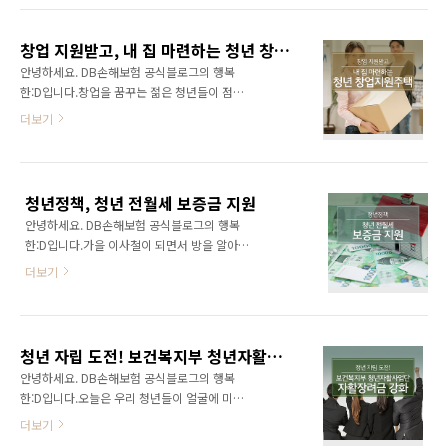
터는 청년을 채용한 중소기업에게 장려금을 지
를 소개합니다~ 청년구직활동지원금 2019년 3
급하는 을 신규 9만명으로 대상 기업을 확대해
월부터 만 18세~34세의 구직 중인 청년들에게
요. 청년추가고용장려금은 청년 추가 채용 1명당
창업 지원받고, 내 집 마련하는 청년 창업지원주택
청년구직활동지원금을 지급합니다. 청년구직활
..
안녕하세요. DB손해보험 공식블로그의 행복
동지원금은 졸업 및 중퇴 후 2년 이내의 미취업
한:D입니다.창업을 꿈꾸는 젊은 청년들이 점점
자, 기준중위소득 120% 이하의 청년일 때 신청
많아지고 있습니다. 이에 따라 청년창업자들에
더보기
할 수 있으며, 월 50만 원을 최대 6개월까지 1회
게 저렴한 임대료로 집을 마련해주는 창업지원
에 한해 지원합니다. 취업과 창업에 성공 시, 지
주택 제도가 개정되었는데요. 소득, 자산, 직업의
원금 지급이 중단되지만 3개월 근속 시에는 성공
조건을 충족하면 청년창업자의 경우 누구나 입
취업금 50만 원을 추가 지원합니다. 최저임금 산
주할 수 있는 자격을 얻게 된다고 해요. 창업의
입범위 확대 2019년 최저임금 시급은 8,350원
청년정책, 청년 전월세 보증금 지원
꿈에 한 걸음 더 가까워질 수 있는 ‘창업지원주
인데요. 월 ..
안녕하세요. DB손해보험 공식블로그의 행복
택’에 대해서 자세히 알아보겠습니다. 청년 창업
한:D입니다.가을 이사철이 되면서 방을 알아보
지원주택이란? 창업에 대한 국가 지원이 다양하
는 청년들이 많은 것 같은데요. 혹시 ‘청년 전월
게 이뤄지면서 ‘창업지원주택’이라는 제도가 생
더보기
세 보증금 지원’에 대해서 알고 계신가요? 중소
겨났는데요. 일자리 연계형 사업 중 하나인 창업
ㆍ중견기업에 재직 중인 청년들을 위해 저렴한
지원주택은 주변 시세보다 70% 이상 저렴한 가
이자로 대출을 지원하는 제도인데요. 이러한 청
격으로 임대료를 책정해서 자금난을 겪고 있는
년 전월세 보증금 지원이 9월부터 업그레이드되
청년사업가들의 부담을 덜어준다고 합니다. 국
청년 자립 도전! 보건복지부 청년자활사업단 자활장려금 강화
었다고 합니다. 지원 대상 확대와 다양하게 늘어
토교통부에서는 판교를 비롯해 용인,..
안녕하세요. DB손해보험 공식블로그의 행복
나고 커진 혜택까지! 행복한:D와 함께 알아보아
한:D입니다.오늘은 우리 청년들이 얼굴에 미소
요~ 지원 대상 확대 기존 청년 전월세 보증금 지
가 번질 소식을 들고 왔습니다. 바로 보건복지부
더보기
원 정책에 따르면 중소기업에 처음 정규직으로
에서 시행하는 자활기업 활성화 대책에 관한 이
입사한 자만 보증금 지원 혜택을 받을 수 있었습