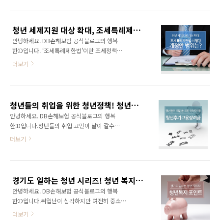
야기인데요. 청년들의 취업과 창업을 지원하는
니다. 또한, 입사 후 다른 중소기업으로 중도 이
방안이 포함되어 많은 관심을 받고 있다고 합니
직을 하게 되면 혜택을 받을 수 없었는데요. 9월
다. 지금부터 행복한:D와 함께 자세한 내용을 알
부터 해당 기준이 완화되어 취업 일자에 관한 항
청년 세제지원 대상 확대, 조세특례제한법 시행령 개정안 범위는?
아보아요! 자활기업이란? 자활기업이란 자활근
목이 폐지되고, 중소기..
안녕하세요. DB손해보험 공식블로그의 행복
로사업단 과정을 거쳐 기초생활수급자 및 차상
한:D입니다. ‘조세특례제한법’이란 조세정책을
위계층 국민이 만든 기업을 뜻합니다. 지역사회
효율적으로 집행하기 위해 마련된 법률입니다.
에서 신뢰할 수 있는 서비스와 제품을 제공하여
더보기
조세 특례제한법 안에는 청년 창업가와 중소기
수익을 창출하고, 저소득주민의 경제적 자립에
업 취업청년은 세금을 덜 내도 되는 내용도 포함
긍정적인 영향을 주는 기업이기도 하죠. 주로 폐
되어 있는데요. 올해 조세특례제한법 시행령 개
자원 재활용, 돌봄 서비스, 집수리와 같은 분야에
정을 통해 청년들이 지원받을 수 있는 범위가 늘
서 많이 운영되고 있습니다. 자활사업단이 하는
청년들의 취업을 위한 청년정책! 청년추가고용장려금
어났다고 합니다. 조세특례제한법이 어떻게 변
일 자활사업단은 저소득층과 차상위계..
안녕하세요. DB손해보험 공식블로그의 행복
경되었을지 함께 알아볼까요? 중소기업청년 소
한:D입니다.청년들의 취업 고민이 날이 갈수록
득세감면제도란? 중소기업청년 소득세감면제도
커지고 있습니다. 최저시급이 상향되면서 중소
더보기
란 조세특례제한법의 일환으로 청년창업가와 중
기업의 임금부담도 함께 늘어나게 되어 청년들
소기업에 취업한 청년들이 세금에 대한 부담을
과 기업 양자 간의 고민은 더욱 깊어져만 가고 있
덜어주기 위해 3년간 소득세를 감면해주는 제도
는데요. 이와 같은 고민을 덜기 위해 고용노동부
입니다. 무려 70%의 소득세를 감면해주었기 때
에서 시행하고 있는 청년정책이 있습니다. 바로
문에 체감 효과가 어마어마했는데요. 2012년 이
경기도 일하는 청년 시리즈! 청년 복지포인트
‘청년추가고용장려금 지원사업’입니다. 기업과
후 시행되었던 중소기업청년 소득세감면제도,
안녕하세요. DB손해보험 공식블로그의 행복
청년들이 함께 행복해지는 이 특별한 청년정책
지..
한:D입니다.취업난이 심각하지만 여전히 중소기
에 대해서 지금부터 알려드릴게요! 청년추가고
업 기피현상이 존재합니다. 대기업과의 임금 격
용장려금 지원사업이란? 청년추가고용장려금
더보기