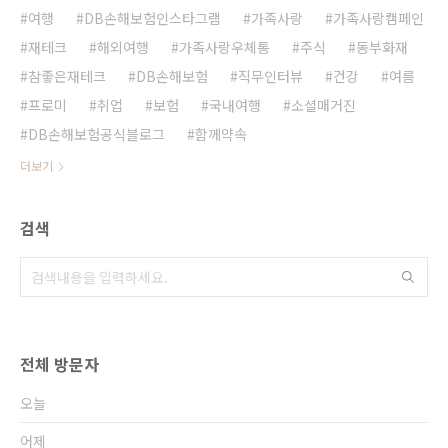
여행
DB손해보험인스타그램
가족사랑
가족사랑캠페인
재테크
해외여행
가족사랑우체통
주식
동부화재
참좋은재테크
DB손해보험
직무인터뷰
건강
여름
프로미
취업
보험
국내여행
소셜매거진
DB손해보험공식블로그
함께약속
더보기
검색
전체 방문자
오늘
어제