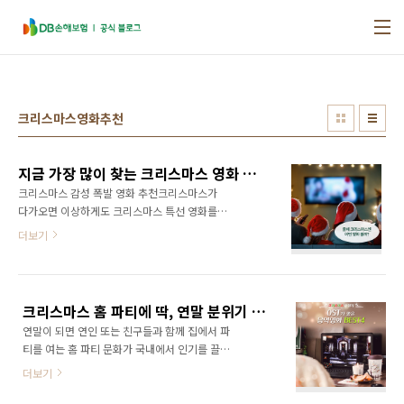
본문 바로가기
크리스마스영화추천
지금 가장 많이 찾는 크리스마스 영화 리스트
크리스마스 감성 폭발 영화 추천크리스마스가
다가오면 이상하게도 크리스마스 특선 영화를
찾게 됩니다.매년 같은 시기에 비슷한 이야기들
더보기
이 반복되지만, 그 익숙함이 오히려 큰 위로가 되
기 때문이죠.눈 내리는 거리와 따뜻한 불빛, 캐럴
이 흐르면 자연스럽게 마음도 그 시절로 돌아갑
니다.크리스마스 영화는 단순한 ‘장르’가 아니라,
크리스마스 홈 파티에 딱, 연말 분위기 음악영화 추천
연말 공기와 추억을 불러오는 작은 의식 같은 존
연말이 되면 연인 또는 친구들과 함께 집에서 파
재입니다.올해도 그 분위기를 더해줄 영화들과
티를 여는 홈 파티 문화가 국내에서 인기를 끌고
함께 크리스마스를 맞이해보세요. 🎄✨ 가족과
있습니다. 연말 홈 파티에서 빠질 수 없는 것이
함께, 포근한 감동이 필요한 순간🎄 아더 크리스
더보기
바로 크리스마스 분위기가 물씬 나는 영화이죠.
마스 (Arthur Christmas, 2011)산타가 크리스
오늘은 홈 파티 배경음악으로 틀기 좋은 크리스