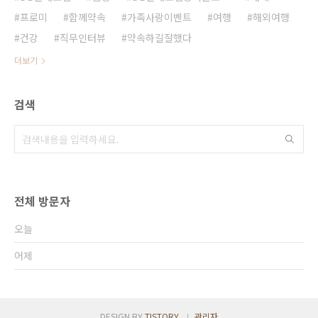
프로미
함께약속
가족사랑이벤트
여행
해외여행
건강
직무인터뷰
약속하길잘했다
더보기
검색
전체 방문자
오늘
어제
DESIGN BY
TISTORY
관리자