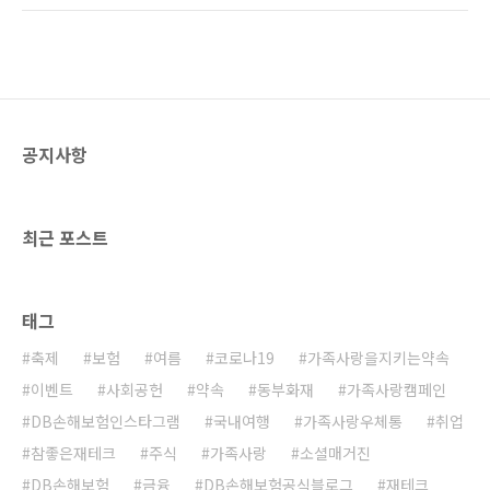
마스에 선물을 어떻게 전달하는지 상상해본 적
마스 맞이 음악영화를 소개해 드릴게요. 꿈꾸는
있으신가요?아더 크리스마스는 산타가 전 세계
사람들을 위하여, 라라랜드 2016년, 다음 영화
아이들에게 선물을 전하는 과정을 유쾌하고 탄
평점 8.0 ©라라랜드 영화 스틸컷, 다음 영화 는
탄하게 그려..
위플래쉬로 이름을 알린 데미언 샤젤 감독의 뮤
지컬 영화입니다. 한국에서도 큰 인기를 얻은 작
품이라 아시는 분들이 많을 텐데요. 한번 본 영화
공지사항
도 다시 보게 되면 또 다른 점을 느낄 수 있습니
다. 라라랜드는 꿈을 꾸는 사람들을 위한 도시
‘라라랜드’에서 재즈 피아니스트인 ‘세바스찬’과
배우 지망생 ‘미아’의 이야기로 펼쳐집니다. 영..
최근 포스트
태그
축제
보험
여름
코로나19
가족사랑을지키는약속
이벤트
사회공헌
약속
동부화재
가족사랑캠페인
DB손해보험인스타그램
국내여행
가족사랑우체통
취업
참좋은재테크
주식
가족사랑
소셜매거진
DB손해보험
금융
DB손해보험공식블로그
재테크