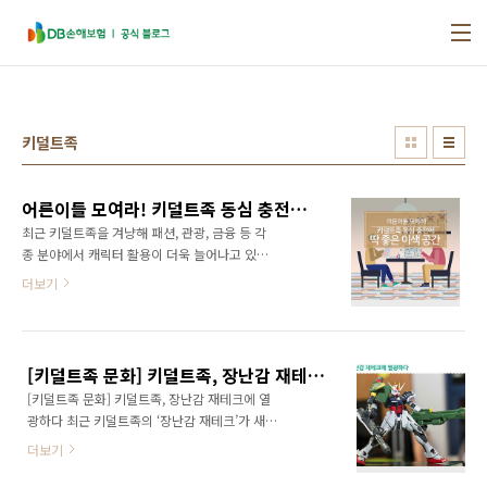
본문 바로가기
키덜트족
어른이들 모여라! 키덜트족 동심 충전에 딱 좋은 이색 공간
최근 키덜트족을 겨냥해 패션, 관광, 금융 등 각
종 분야에서 캐릭터 활용이 더욱 늘어나고 있습
니다. 지난달 개봉한 영화 '어벤져스 : 엔드게
더보기
임'도 히어로물은 아이들의 전유물이라는 생각
을 뒤집으며 굳건한 마니아층의 사랑 속에
1,300만 관객 수를 돌파했는데요. 오늘은 성장
하고 있는 키덜트 시장에 대해 알아보고, 키덜트
[키덜트족 문화] 키덜트족, 장난감 재테크에 열광하다
족을 위한 특별한 공간을 소개해 드리겠습니다!
[키덜트족 문화] 키덜트족, 장난감 재테크에 열
어른아이, 키덜트족이란? 몇 년 전부터 미디어에
광하다 최근 키덜트족의 ‘장난감 재테크’가 새롭
등장하기 시작한 ‘키덜트족’은 어린이 '키
게 급부상하고 있습니다. 레고로 재테크를 할 수
드'(kid)와 어른 '어덜트'(adult)의 합성어로, 어
더보기
있다는 사실이 확산되면서 키덜트족은 점점 증
린 시절의 감성을 추구하며 그때의 취향을 여전
가하는 추세인데요, 덕분에 ‘레테크’(레고+재테