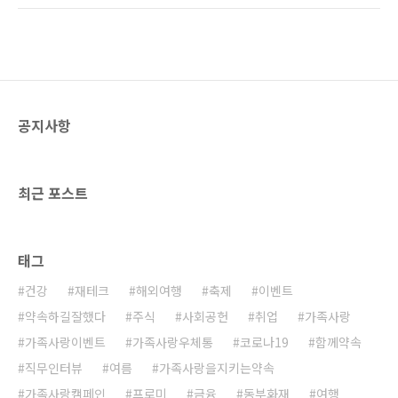
히 가진 어른들을 말합니다. 이전에는 ‘애 같은
크)라는 신조어까지 등장했습니다. 키덜트족의
어른’, ‘철없는 어른’으로 보는 부정적 인식이 강
이색문화인 ‘장난감 재테크’에 대해 살펴보겠습
했다면, 개인의 관심사와 취향을 더욱 중요하게
니다. 키덜트족의 탄생 키덜트 문화는 1990년대
여기는 사..
중반, 프라모델 시리즈를 중심으로 우리나라에
처음 소개되었습니다. 당시 어린이처럼 장난감
을 수집하고 구매하는 어른들이 생겨났는데, 이
공지사항
들을 ‘키덜트족’이라고 불렀습니다. 키덜트족은
아이를 뜻하는 ‘kid’와 성인을 뜻하는 ‘adult’의
합성어로, 당시 어린아이의 감성을 지니고, 비싼
장난감을 사들인다고 해서 이들은 많은 질타를
최근 포스트
받기도 했습니..
태그
건강
재테크
해외여행
축제
이벤트
약속하길잘했다
주식
사회공헌
취업
가족사랑
가족사랑이벤트
가족사랑우체통
코로나19
함께약속
직무인터뷰
여름
가족사랑을지키는약속
가족사랑캠페인
프로미
금융
동부화재
여행