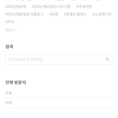
DB손해보험
DB손해보험인스타그램
국내여행
DB손해보험공식블로그
보험
참좋은재테크
소셜매거진
약속
더보기
검색
전체 방문자
오늘
어제