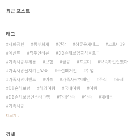
최근 포스트
태그
사회공헌
동부화재
건강
참좋은재테크
코로나19
이벤트
직무인터뷰
DB손해보험공식블로그
가족사랑우체통
보험
금융
프로미
약속하길잘했다
가족사랑을지키는약속
소셜매거진
취업
가족사랑이벤트
여름
가족사랑캠페인
주식
축제
DB손해보험
해외여행
국내여행
여행
DB손해보험인스타그램
함께약속
약속
재테크
가족사랑
더보기
검색