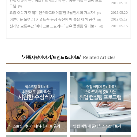
면접 어떻게 준비하죠? 스마트하게 준비하는 취업 컨설팅 프로
2019.05.31
그램
(0)
요즘 어디가 핫해? ‘인스타그래머블’한 5월전시회 가보자!
2019.05.20
(0)
어른이들 모여라! 키덜트족 동심 충전에 딱 좋은 이색 공간
2019.05.17
(0)
신개념 교통수단 ‘마이크로 모빌리티’ 공유 플랫폼 알아보기
2019.05.15
(0)
'가족사랑이야기/트렌드&라이프'
Related Articles
익스트림 액티비티! 취향대로 골라 타는 시원한 수상레저
면접 어떻게 준비하죠? 스마트하게 준비하는 취업 컨설팅 프로그램