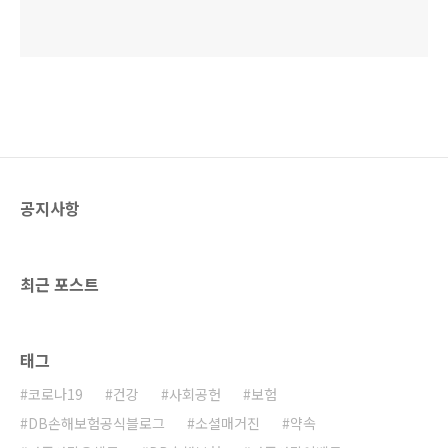
공지사항
최근 포스트
태그
코로나19
건강
사회공헌
보험
DB손해보험공식블로그
소셜매거진
약속