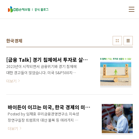
본문 바로가기
한국경제
[금융 Talk] 경기 침체에서 투자로 살아남는 법!
2023년이 시작되면서 금융위기와 경기 침체에
대한 경고들이 많았습니다. 미국 S&P500지수
는 전고점을 앞두고 있고, 우리나라 KOSPI도 단
더보기
기적으로 상승하고 있는 이 시점에도 지속적으
로 '위기'를 경고하는 전문가들이 많이 있습니다.
끊임없이 대두되는 경기 침체, 그 원인은 무엇일
까요? 두 가지 형태로 나타나는 경제위기 경제위
바이든이 이끄는 미국, 한국 경제의 미래는? [글로벌 이슈]
기는 블랙 스완과 회색코뿔소라고 불리는 두 가
Posted by 임재호 우리금융경영연구소 지속성
지 형태의 위기가 있습니다. 블랙 스완(Black
장연구실장 트럼프의 대선 불복 등 여러가지 잡
Swan)은 동일한 제목의 책 ‘블랙스완’의 저자
음이 있었지만 미국의 46대 대통령은 민주당의
나심 니콜라스 탈레브(Nassim Nicholas
더보기
조 바이든으로 결정되었습니다. 새 대통령의 공
Taleb)가 만든 용어입니다. 백조는 당연히 흰색
식 임기도 지난 1월 20일 취임식부터 시작되어