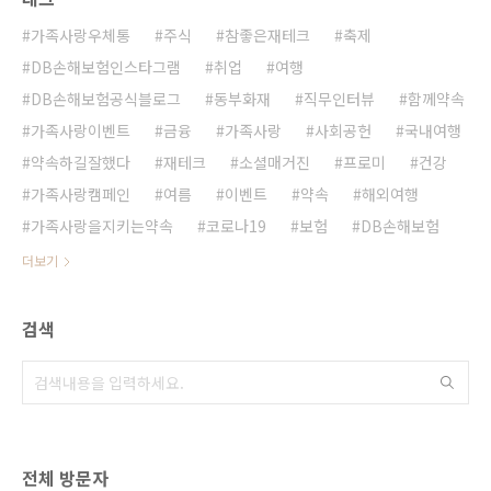
가족사랑우체통
주식
참좋은재테크
축제
DB손해보험인스타그램
취업
여행
DB손해보험공식블로그
동부화재
직무인터뷰
함께약속
가족사랑이벤트
금융
가족사랑
사회공헌
국내여행
약속하길잘했다
재테크
소셜매거진
프로미
건강
가족사랑캠페인
여름
이벤트
약속
해외여행
가족사랑을지키는약속
코로나19
보험
DB손해보험
더보기
검색
전체 방문자