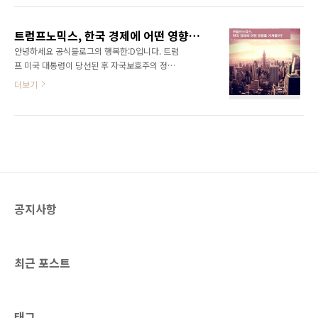
이라 ‘블랙 스완’이란 존재할 수 없는 것이라 생
벌써 언 1개월이 지났는데요. 우리가 미국의 정
각했는데, 호주에서 검은 백조가 발견되었습니
치 상황에 관심을 기울여야 하는 이유는 미국이
다. 그 이후에, ‘블랙 스완’은‘ 매우 예측하..
트럼프노믹스, 한국 경제에 어떤 영향을 가져올까?
우리 경제에 미치는 영향이 그만큼 크기 때문입
안녕하세요 공식블로그의 행복한:D입니다. 트럼
니다. 바이든이 이끄는 새로운 미국은 우리 경제
프 미국 대통령이 당선된 후 자국보호주의 정책
에 어떤 영향을 미칠까요? 지금부터 하나씩 살펴
으로 인해, 전 세계가 미국의 영향을 받고 있습니
더보기
보겠습니다. | 바이든 당선, 한국 경제에 호재일
다. 이를 흔히 ‘트럼프노믹스’ 혹은 ‘트럼프효
까? 가장 우호적인 시나리오는 미국 경기가 개선
과’로 부르는데요. 오늘은 행복한:D와 함께 트럼
되면서 글로벌 교역물량도 확대되고 우리나라
프노믹스에 대해 알아보겠습니다. 트럼프노믹스
경제도 동반개선되는 상황입니다. 이러한 기대
란? 미국 대통령인 ‘도널드 트럼프’가 추진하고
감 속에는 바이든 정부의 핵심적인 경제정책 중
있는 경제 정책으로서, 트럼프(Trump)와 경제
하나인 'Build B..
(Economics)의 합성어로 ‘트럼프노믹스’라는
단어가 생겨났습니다. 현재 우리나라뿐 아니라
전 세계적으로 굉장히 경기가 침체되어 있다 보
공지사항
니 트럼프 역시 ‘미국의 재건’이라는 슬로건을 내
걸고 경기를 부양하겠다는 목표를 세웠습니다.
국채 발행을 늘려 재정지출을 확대하고, 인프라
투자를 활성화시킴과 동시에 법인세, 소득세 등
최근 포스트
다양한 세금을..
태그