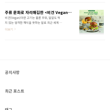
를 부착하는 등 지역사회 내 환경보호의 중요성
른 분리수거 방법을 실천하는 것이 필요하죠. 재
을 되새기는 시간을 가졌다. DB손해보험은 이외
활용으로 이어지는 ‘올바른’ 분리수거 방법을 함
에도 사랑의 연탄나눔, 러브하우스 주거환경개
주류 문화로 자리매김한 <비건 Vegan>, 종류를 알아보자
께 알아보아요~ 재활용품, 제대로 분리수거하지
선사업, 어린이교통안전 사회공헌..
비건(Vegan)이란 고기는 물론 우유, 달걀도 먹
않으면 폐기물! 그린피스에 의하면 지금까지 전
지 않는 엄격한 채식을 뜻하는 말로 최근 세계 식
세계에서 생산된 플라스틱 83억 톤 중 63억 톤
문화를 주도하는 키워드가 되고 있어요. 한국에
더보기
이 버려졌다고 합니다. 그중 90%는 소각되거나
서도 채식주의 식당이 점차 늘어나고 매번 봄 가
쓰레기 처리장에 산처럼 쌓여있습니다. 일부는
을이 되면 ‘비건 페스티벌’도 열고 있죠. 오늘은
자연으로 흘러가 미세 플라스틱으로 잘게 분해
주류 음식 문화로 성장하고 있는 비건에 대해 알
돼 생태계를 파괴하고 있죠. 우리나라를 포함한
아보아요~ 전세계에서 붐을 일으킨 비건 음식문
몇몇 국가들은 재활용을 목적으로 중국, 필리핀,
화 베지노믹스(Vegenomics, 채식 관련 경제활
태국 등 동남아시아 국가에..
동)라는 단어가 생겨날 만큼 비건 음식 문화에서
큰 부분을 차지하고 있는데요. 국제채식인연맹
(IVU)에 따르면 2017년 기준 전 세계 채식 인구
공지사항
는 1억 8천만 명 정도라고 합니다. 미국의 ‘비건’
구글 검색량은 매년 성장하고 있으며 과거 대비
90%이상 증가했다고 해요. 그만큼 사람들의 비
건에 대한 관심사가 높아졌음을 알 수 ..
최근 포스트
태그