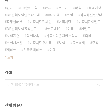
건강
DB손해보험
금융
프로미
약속
해외여행
DB손해보험인스타그램
국내여행
취업
약속하길잘했다
직무인터뷰
가족사랑캠페인
가족사랑
가족사랑이벤트
DB손해보험공식블로그
코로나19
여름
이벤트
사회공헌
함께약속
가족사랑을지키는약속
축제
소셜매거진
가족사랑우체통
보험
동부화재
주식
재테크
참좋은재테크
여행
더보기
검색
전체 방문자