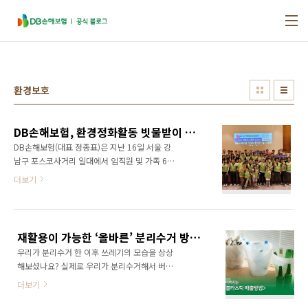
본문 바로가기
환경보호
DB손해보험, 환경정화활동 빗물받이 줍깅 실시
DB손해보험(대표 정종표)은 지난 16일 서울 강
남구 포스코사거리 일대에서 임직원 및 가족 60
여명이 함께 걸으면서 쓰레기도 줍는 ‘줍깅’ 봉사
더보기
활동을 실시하였다고 18일 밝혔다. ‘줍깅’봉사활
동은 서울시 자원봉사센터와 함께 2023년 노플
라스틱 한강 생태환경보전 활동의 일환으로 서
울전역 및 한강과 지천에서 계절별로 진행하는
재활용이 가능한 ‘올바른’ 분리수거 방법 알아보기
시민실천 활동이다. 침수 우려 지역의 빗물받이
우리가 분리수거 한 이후 쓰레기의 모습을 상상
를 중심으로 오염원을 제거하여 빗물범람으로
해보셨나요? 실제로 우리가 분리수거해서 버린
인한 풍수해를 예방하고, 정화한 후에는 담배꽁
재활용품 중 극히 일부만이 재활용되고 있습니
초 등 쓰레기 무단투기로 인해 빗물받이로 오염
더보기
다. 플라스틱을 포함한 재활용품의 사용 비율을
원이 유입되는 것을 막기 위해 인식전환 스티커
높이기 위해서는 플라스틱 사용을 줄이고 올바