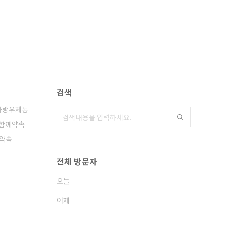
검색
사랑우체통
함께약속
약속
재
전체 방문자
오늘
어제