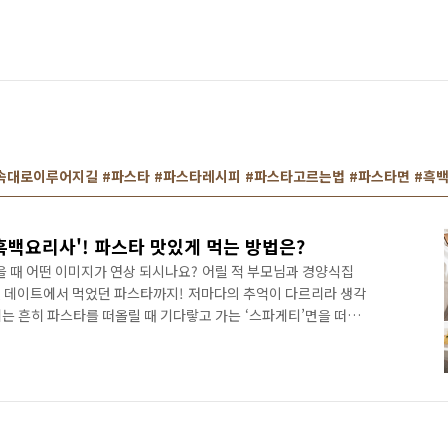
약속대로이루어지길 #파스타 #파스타레시피 #파스타고르는법 #파스타면 #흑
 '흑백요리사'! 파스타 맛있게 먹는 방법은?
을 때 어떤 이미지가 연상 되시나요? 어릴 적 부모님과 경양식집
 데이트에서 먹었던 파스타까지! 저마다의 추억이 다르리라 생각
는 흔히 파스타를 떠올릴 때 기다랗고 가는 ‘스파게티’면을 떠올
종류도, 등급도 다양한데요. 이번 기회에 다양한 파스타 세계에 입
해 보면 어떨까요? 똑같은 '스파게티'는 그만! 파스타면 종류
11분) ‘스파게티 = 파스타’라고 여겨질 정도로 스파게티면은 시중
다. 직경 1.5~2.0mm 굵기의 롱 파스타로, 얇고 긴 원통형 모