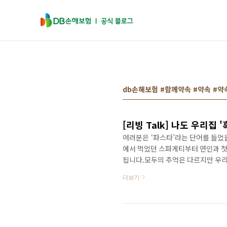
본문 바로가기
db손해보험 #함께약속 #약속 #
[리빙 Talk] 나도 우리집
여러분은 ‘파스타’라는 단어를 들었
에서 먹었던 스파게티부터 연인과 첫
됩니다.모두의 추억은 다르지만 우리
리곤 합니다. 그러나 파스타면에는 
더보기
문해 ‘우리 집 흑백 요리사’에 도전
는? ① 스파게티 (삶는 시간: 9~
에서 가장 많이 사용되는 파스타면입니
양의 탄력 있는 식감..