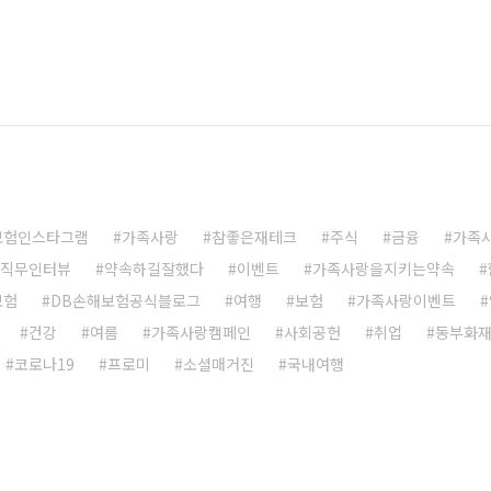
보험인스타그램
가족사랑
참좋은재테크
주식
금융
가족
직무인터뷰
약속하길잘했다
이벤트
가족사랑을지키는약속
보험
DB손해보험공식블로그
여행
보험
가족사랑이벤트
건강
여름
가족사랑캠페인
사회공헌
취업
동부화
코로나19
프로미
소셜매거진
국내여행