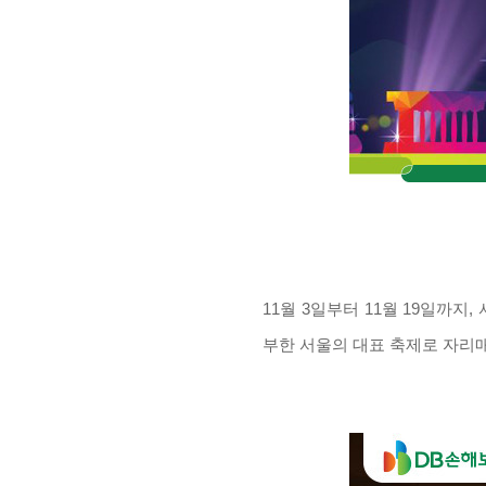
11
월
3
일부터
11
월
19
일까지
,
부한 서울의 대표 축제로 자리