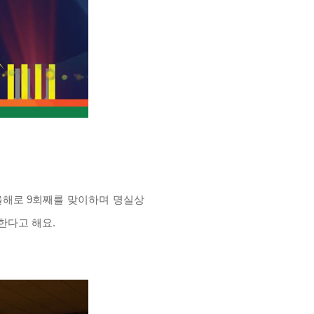
올해로
9
회째를 맞이하며 명실상
한다고 해요
.