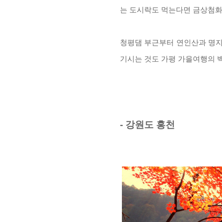
는 도시락도 먹는다면 금상첨
청평댐 부근부터 연인산과 명
기시는 것도 가평 가을여행의
-
강원도 홍천