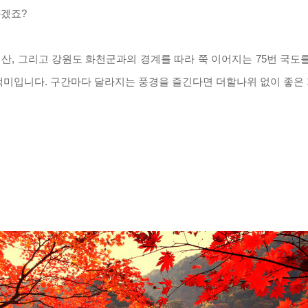
화겠죠
?
지산
,
그리고 강원도 화천군과의 경계를 따라 쭉 이어지는
75
번 국도
 백미입니다
.
구간마다 달라지는 풍경을 즐긴다면 더할나위 없이 좋은