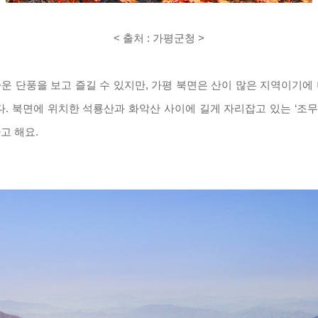
< 출처 : 가평군청 >
운 단풍을 보고 즐길 수 있지만
,
가평 북면은 산이 많은 지역이기에
다
.
북면에 위치한 석룡산과 화악산 사이에 길게 자리잡고 있는
‘
조무
고 해요
.