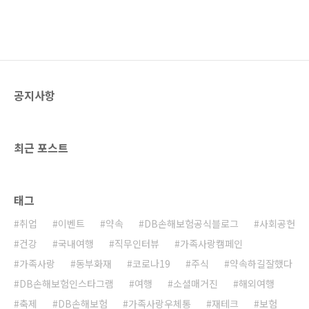
공지사항
최근 포스트
태그
취업
이벤트
약속
DB손해보험공식블로그
사회공헌
건강
국내여행
직무인터뷰
가족사랑캠페인
가족사랑
동부화재
코로나19
주식
약속하길잘했다
DB손해보험인스타그램
여행
소셜매거진
해외여행
축제
DB손해보험
가족사랑우체통
재테크
보험