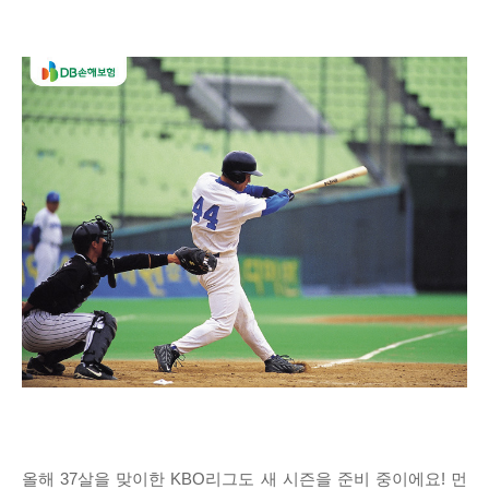
올해 37살을 맞이한 KBO리그도 새 시즌을 준비 중이에요! 먼