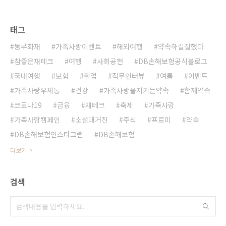
태그
동부화재
가족사랑이벤트
해외여행
약속하길잘했다
참좋은재테크
여행
사회공헌
DB손해보험공식블로그
국내여행
보험
취업
직무인터뷰
여름
이벤트
가족사랑우체통
건강
가족사랑을지키는약속
함께약속
코로나19
금융
재테크
축제
가족사랑
가족사랑캠페인
소셜매거진
주식
프로미
약속
DB손해보험인스타그램
DB손해보험
더보기
검색