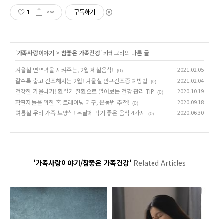
1
구독하기
'
가족사랑이야기
>
참좋은 가족건강
' 카테고리의 다른 글
겨울철 면역력을 지켜주는, 2월 제철음식!
2021.02.05
(0)
갈수록 춥고 건조해지는 2월! 겨울철 안구건조증 예방법
2021.02.04
(0)
건강한 가을나기! 환절기 질환으로 알아보는 건강 관리 TIP
2020.10.19
(0)
확찐자들을 위한 홈 트레이닝 기구, 운동법 추천!
2020.09.18
(0)
여름철 우리 가족 보양식! 복날에 먹기 좋은 음식 4가지
2020.06.30
(0)
'가족사랑이야기/참좋은 가족건강'
Related Articles