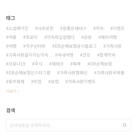
태그
소셜매거진
사회공헌
참좋은재테크
약속
이벤트
여름
프로미
약속하길잘했다
금융
해외여행
여행
직무인터뷰
DB손해보험공식블로그
가족사랑
가족사랑을지키는약속
국내여행
건강
함께약속
코로나19
주식
재테크
축제
DB손해보험
DB손해보험인스타그램
가족사랑캠페인
가족사랑우체통
동부화재
취업
보험
가족사랑이벤트
더보기
검색