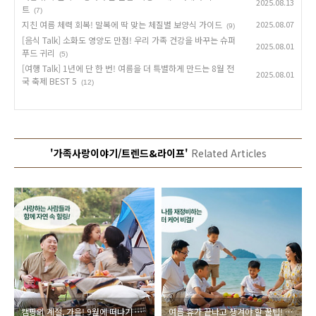
2025.08.13
트
(7)
지친 여름 체력 회복! 말복에 딱 맞는 체질별 보양식 가이드
2025.08.07
(9)
[음식 Talk] 소화도 영양도 만점! 우리 가족 건강을 바꾸는 슈퍼
2025.08.01
푸드 귀리
(5)
[여행 Talk] 1년에 단 한 번! 여름을 더 특별하게 만드는 8월 전
2025.08.01
국 축제 BEST 5
(12)
'가족사랑이야기/트렌드&라이프'
Related Articles
캠핑의 계절, 가을! 9월에 떠나기 좋은 캠핑 명소 추천
여름 휴가 끝나고 챙겨야 할 꿀팁! 바캉스 애프터케어 리스트