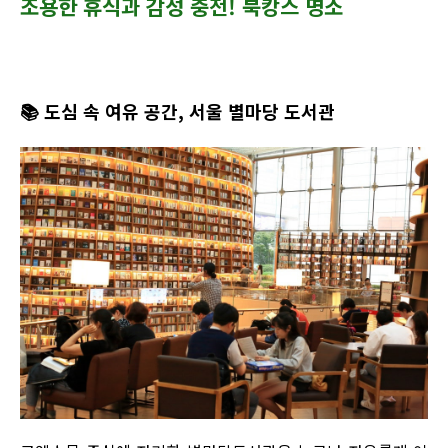
조용한 휴식과 감성 충전! 북캉스 명소
📚 도심 속 여유 공간, 서울 별마당 도서관