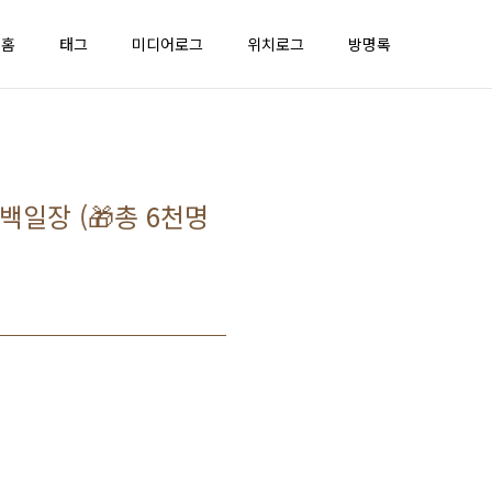
홈
태그
미디어로그
위치로그
방명록
백일장 (🎁총 6천명