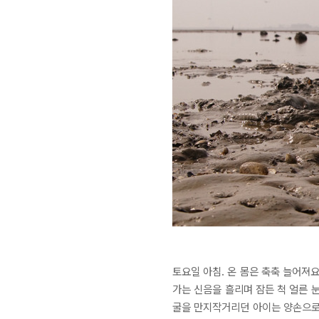
토요일 아침. 온 몸은
축축 늘어져
가는 신음을 흘리며 잠든 척 얼른 
굴을 만지작거리던 아이는 양손으로