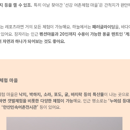
낙지 등을 캘 수 있죠.
특히 이날 찾아간 ‘선감 어촌체험 마을’은 간척지가 완만
있는 레포츠라면 거의 모든 체험이 가능해요. 하늘에서는
패러글라이딩
을, 바
 있어요. 잠자리는 인근
펜션마을과 20인까지 수용이 가능한 몽골 텐트인 ‘게
 자연과 하나가 되어보는 것도 좋아요.
체험 마을
체험 마을은
낙지, 박하지, 소라, 포도, 굴, 바지락 등의 특산물
이 나는 곳으
하면 갯벌체험을 비롯한 다양한 체험이 가능
해요. 인근 명소로는
‘누에섬 등대
, ‘안산민속어촌전시관’
등이 있어요.