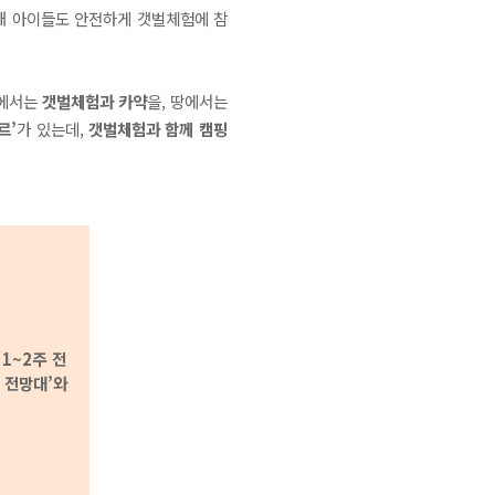
해 아이들도 안전하게 갯벌체험에 참
다에서는
갯벌체험과 카약
을, 땅에서는
르’
가 있는데,
갯벌체험과 함께 캠핑
로
1~2주 전
 전망대’와