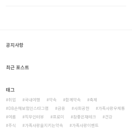
금 힘들지만 밤새 조곤조곤 이야기를 나누거나,
억을 예쁘게 남길 수 있는 추천 장소에 대해 소개
서로 어깨에 기대 잠자다 보면 어느새 도착해 멋
해드리려고 해요! 함께 볼까요? 사진찍기 좋은곳
진 경치를 선물해주는 정동진! 오늘은 행복한:D
– 전북 무주군 덕유산 국립공원 첫 번째로 소개
가 낭만적인 정동진 기차여행에 대해 소개할까
해드릴 사진..
해요. 정동진 기차여행은 청량리에서 시작돼요.
청량리에서 오후 11시 25분 무궁화호를 타면 정
동진에 다음날 4시 28분쯤 도착하게 돼요. 밤에
공지사항
시작해 새벽에 도착하는 일정이라 피곤하지만,
밤기차가 주는 또 다른 매력이 있어 행복한:D는
힘든지도 모르고 행복하게 시간을 보냈어요. (혹
시 배고플까 걱정된다면 간단한 요기거리나 도
최근 포스트
시락을 미리 준비..
태그
취업
국내여행
약속
함께약속
축제
DB손해보험인스타그램
금융
사회공헌
가족사랑우체통
여름
직무인터뷰
프로미
참좋은재테크
건강
주식
가족사랑을지키는약속
가족사랑이벤트