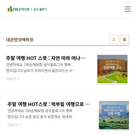
본문 바로가기
대관령양떼목장
주말 여행 HOT 스팟 : 자연 따라 떠나는 평창여행 코스
안녕하세요. DB손해보험 공식블로그의 행복
한:D입니다.날씨가 추워지면서 움츠러드는 시간
이 더욱 많아졌는데요. 더 추워지기 전에 강원도
더보기
평창으로 여행을 떠나는 것은 어떨까요? 평창은
산책하기 좋은 숲길과 양떼목장 등 푸릇푸릇한
자연을 마음껏 느낄 수 있는 명소가 많은데요. 늦
가을 국내 여행지를 알아보고 있다면 프롬이와
주말 여행 HOT스팟 : 먹부림 여행으로 딱 좋은 강릉 여행
함께 평창으로 떠나봐요~ 평창여행 코스 1. 대관
안녕하세요. DB손해보험 공식블로그의 행복
령 양떼목장 위치 : 강원도 평창군 대관령면 대관
한:D입니다.요즘 많은 분이 방문하는 국내여행
령마루길 483-32 대관령양떼목장 가을의 마지
지이자 핫플레이스로 떠오르는 곳이 있죠. 바로
막 정취를 느끼고 싶은 여행객들에게 최고의 선
더보기
강원도 ‘강릉’입니다! 드라마 촬영지로 유명하기
물이 되어줄 대관령 양떼목장! 1.2km의 산책로
도 하고, 먹거리와 볼거리도 가득해서 친구, 연