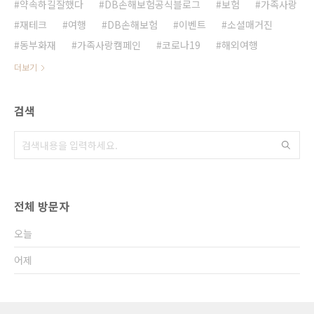
약속하길잘했다
DB손해보험공식블로그
보험
가족사랑
재테크
여행
DB손해보험
이벤트
소셜매거진
동부화재
가족사랑캠페인
코로나19
해외여행
더보기
검색
전체 방문자
오늘
어제