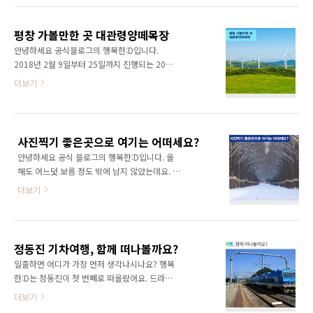
에서 양들이 줄지어 초원을 평화롭게 거닐고 있
인, 가족할 것 없이 많은 분이 찾아가는 명소인데
는 모습을 마음껏 살펴보실 수 있는데요. 아이들
요. 오늘은 강원도 강릉 여행지를 소개해드리겠
에게는 재미있는 체험학습장으로, 연인과 부부
평창 가볼만한 곳 대관령양떼목장
습니다. 강릉 여행 : 강문해수욕장 강문해수욕장
에게는 즐거운 데이트 코..
안녕하세요 공식블로그의 행복한:D입니다.
은 연인들 사이에서 유명한 강릉 명소입니다. 그
2018년 2월 9일부터 25일까지 진행되는 2018
만큼 예쁜 사진을 찍을 수 있는 특별한 포토스팟
평창동계올림픽이 다가오고 있습니다. 2018 평
더보기
이 많은데요. MBC 드라마 ‘그녀는 예뻤다’에서
창동계올림픽이 개최되는 도시, 평창을 여행해
도 배경으로 등장해 많은 시청자를 반하게 만들
본 적 있으신가요? 평창 가볼만한 곳으로는 푸른
었던 곳이기도 합니다. 강문해수욕장은 수심
잔디가 인상적인 대관령양떼목장 뿐만 아니라
5~30m 정도의 수심으로 푸른 동해바다의 예쁜
허브나라농원, 이효석문화마을 등 다양합니다.
바다색깔을 자랑하는데요. 이곳에서 스킨스쿠버
사진찍기 좋은곳으로 여기는 어떠세요?
얼마 남지 않은 5월, 다채로운 볼거리가 가득한
를 하면 유려한 바닷속 경치..
안녕하세요 공식 블로그의 행복한:D입니다. 올
평창으로 떠나보는 것은 어떨까요? 평창여행 (1)
해도 어느덧 보름 정도 밖에 남지 않았는데요. 생
대관령양떼목장 강원도 평창군 대관령면 대관령
각해보면 16년이 정말 빨리 지나간 것 같아요.
마루길에 위치한 대관령양떼목장은 한국의 알프
더보기
여러분들께서는 어떠셨나요? 지난 한 해를 돌아
스로 불리는 평화로운 지역인데요. 대관령양떼
보면서 앨범이나 사진첩에서 사진을 한 장씩 들
목장에 방문하면 새하얀 양들이 초지 위에서 뛰
여다 보면 어디서 찍었는지 어디서 무엇을 했는
어 노는 모습을 볼 수 있답니다. 또 대관령양떼목
지 생각나기 마련입니다. 이렇듯 사진은 우리의
장 둘레에는 1.2Km의 산책로가 조성되어 있어
정동진 기차여행, 함께 떠나볼까요?
기억을 그때, 그곳, 그 시간으로 되돌려 주는 역
천천히 걸으며 여유를 즐..
일출하면 어디가 가장 먼저 생각나시나요? 행복
할을 하기도 하는데요. 좋은 기억으로 남았던 시
한:D는 정동진이 첫 번째로 떠올랐어요. 드라마
간인 만큼 사진도 예쁘게 남는다면 더욱 좋겠죠?
‘모래시계’때문에 유명해져서가 아닌, 새벽기차
더보기
겨울에는 어떤 곳이 사진 찍기에 좋을까요? 오늘
를 타고 떠나기 좋은 여행지기 때문이랍니다. 조
은 겨울철 사진찍기 좋은곳, 연인과 가족과의 추