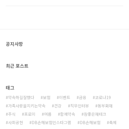
금 힘들지만 밤새 조곤조곤 이야기를 나누거나,
억을 예쁘게 남길 수 있는 추천 장소에 대해 소개
서로 어깨에 기대 잠자다 보면 어느새 도착해 멋
해드리려고 해요! 함께 볼까요? 사진찍기 좋은곳
진 경치를 선물해주는 정동진! 오늘은 행복한:D
– 전북 무주군 덕유산 국립공원 첫 번째로 소개
가 낭만적인 정동진 기차여행에 대해 소개할까
해드릴 사진..
해요. 정동진 기차여행은 청량리에서 시작돼요.
청량리에서 오후 11시 25분 무궁화호를 타면 정
동진에 다음날 4시 28분쯤 도착하게 돼요. 밤에
공지사항
시작해 새벽에 도착하는 일정이라 피곤하지만,
밤기차가 주는 또 다른 매력이 있어 행복한:D는
힘든지도 모르고 행복하게 시간을 보냈어요. (혹
시 배고플까 걱정된다면 간단한 요기거리나 도
최근 포스트
시락을 미리 준비..
태그
약속하길잘했다
보험
이벤트
금융
코로나19
가족사랑을지키는약속
건강
직무인터뷰
동부화재
주식
프로미
여름
함께약속
참좋은재테크
사회공헌
DB손해보험인스타그램
DB손해보험
축제