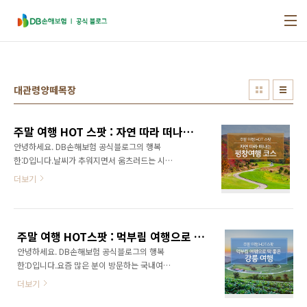
본문 바로가기
대관령양떼목장
주말 여행 HOT 스팟 : 자연 따라 떠나는 평창여행 코스
안녕하세요. DB손해보험 공식블로그의 행복
한:D입니다.날씨가 추워지면서 움츠러드는 시간
이 더욱 많아졌는데요. 더 추워지기 전에 강원도
더보기
평창으로 여행을 떠나는 것은 어떨까요? 평창은
산책하기 좋은 숲길과 양떼목장 등 푸릇푸릇한
자연을 마음껏 느낄 수 있는 명소가 많은데요. 늦
가을 국내 여행지를 알아보고 있다면 프롬이와
주말 여행 HOT스팟 : 먹부림 여행으로 딱 좋은 강릉 여행
함께 평창으로 떠나봐요~ 평창여행 코스 1. 대관
안녕하세요. DB손해보험 공식블로그의 행복
령 양떼목장 위치 : 강원도 평창군 대관령면 대관
한:D입니다.요즘 많은 분이 방문하는 국내여행
령마루길 483-32 대관령양떼목장 가을의 마지
지이자 핫플레이스로 떠오르는 곳이 있죠. 바로
막 정취를 느끼고 싶은 여행객들에게 최고의 선
더보기
강원도 ‘강릉’입니다! 드라마 촬영지로 유명하기
물이 되어줄 대관령 양떼목장! 1.2km의 산책로
도 하고, 먹거리와 볼거리도 가득해서 친구, 연