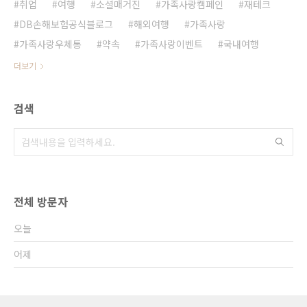
취업
여행
소셜매거진
가족사랑캠페인
재테크
DB손해보험공식블로그
해외여행
가족사랑
가족사랑우체통
약속
가족사랑이벤트
국내여행
더보기
검색
전체 방문자
오늘
어제