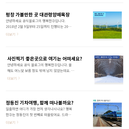
에서 양들이 줄지어 초원을 평화롭게 거닐고 있
인, 가족할 것 없이 많은 분이 찾아가는 명소인데
는 모습을 마음껏 살펴보실 수 있는데요. 아이들
요. 오늘은 강원도 강릉 여행지를 소개해드리겠
에게는 재미있는 체험학습장으로, 연인과 부부
평창 가볼만한 곳 대관령양떼목장
습니다. 강릉 여행 : 강문해수욕장 강문해수욕장
에게는 즐거운 데이트 코..
안녕하세요 공식블로그의 행복한:D입니다.
은 연인들 사이에서 유명한 강릉 명소입니다. 그
2018년 2월 9일부터 25일까지 진행되는 2018
만큼 예쁜 사진을 찍을 수 있는 특별한 포토스팟
평창동계올림픽이 다가오고 있습니다. 2018 평
더보기
이 많은데요. MBC 드라마 ‘그녀는 예뻤다’에서
창동계올림픽이 개최되는 도시, 평창을 여행해
도 배경으로 등장해 많은 시청자를 반하게 만들
본 적 있으신가요? 평창 가볼만한 곳으로는 푸른
었던 곳이기도 합니다. 강문해수욕장은 수심
잔디가 인상적인 대관령양떼목장 뿐만 아니라
5~30m 정도의 수심으로 푸른 동해바다의 예쁜
허브나라농원, 이효석문화마을 등 다양합니다.
바다색깔을 자랑하는데요. 이곳에서 스킨스쿠버
사진찍기 좋은곳으로 여기는 어떠세요?
얼마 남지 않은 5월, 다채로운 볼거리가 가득한
를 하면 유려한 바닷속 경치..
안녕하세요 공식 블로그의 행복한:D입니다. 올
평창으로 떠나보는 것은 어떨까요? 평창여행 (1)
해도 어느덧 보름 정도 밖에 남지 않았는데요. 생
대관령양떼목장 강원도 평창군 대관령면 대관령
각해보면 16년이 정말 빨리 지나간 것 같아요.
마루길에 위치한 대관령양떼목장은 한국의 알프
더보기
여러분들께서는 어떠셨나요? 지난 한 해를 돌아
스로 불리는 평화로운 지역인데요. 대관령양떼
보면서 앨범이나 사진첩에서 사진을 한 장씩 들
목장에 방문하면 새하얀 양들이 초지 위에서 뛰
여다 보면 어디서 찍었는지 어디서 무엇을 했는
어 노는 모습을 볼 수 있답니다. 또 대관령양떼목
지 생각나기 마련입니다. 이렇듯 사진은 우리의
장 둘레에는 1.2Km의 산책로가 조성되어 있어
정동진 기차여행, 함께 떠나볼까요?
기억을 그때, 그곳, 그 시간으로 되돌려 주는 역
천천히 걸으며 여유를 즐..
일출하면 어디가 가장 먼저 생각나시나요? 행복
할을 하기도 하는데요. 좋은 기억으로 남았던 시
한:D는 정동진이 첫 번째로 떠올랐어요. 드라마
간인 만큼 사진도 예쁘게 남는다면 더욱 좋겠죠?
‘모래시계’때문에 유명해져서가 아닌, 새벽기차
더보기
겨울에는 어떤 곳이 사진 찍기에 좋을까요? 오늘
를 타고 떠나기 좋은 여행지기 때문이랍니다. 조
은 겨울철 사진찍기 좋은곳, 연인과 가족과의 추