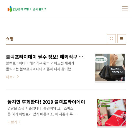
본문 바로가기
쇼핑
블랙프라이데이 필수 정보! 해외직구 주의사항과 꿀팁
블랙프라이데이 해외직구 완벽 가이드전 세계가
들썩이는 블랙프라이데이 시즌이 다시 찾아왔습
니다.온·오프라인 쇼핑몰마다 대규모 할인 이벤
더보기
트가 열리며 관심이 더욱 높아지고 있죠. 특히 해
외 브랜드나 한정판 제품을 노리는 분들에게는
블랙프라이데이가 해외직구의 최적기입니다.하
지만 관세, 배송 지연, 가짜 사이트, 환불 불가 등
놓치면 후회한다! 2019 블랙프라이데이
리스크도 있어, 미리 준비해야 할 부분들도 많습
연말은 쇼핑 시즌입니다. 송년회와 크리스마스
니다. 이번 글에서는 블랙프라이데이를 준비하
등 여러 이벤트가 있기 때문이죠. 이 시즌에 톡톡
는 분들을 위해, 해외직구를 더 안전하고 똑똑하
히 그 역할을 하는 것이 바로 ‘블랙프라이데이’입
게 즐길 수 있는 핵심 정보와 체크 포인트를 정리
더보기
니다. 오늘은 다가오는 2019 블랙프라이데이를
해 소개해드릴게요. 블랙프라이데이의 개념과
맞아, 블랙프라이데이가 무엇이고 이 날을 즐기