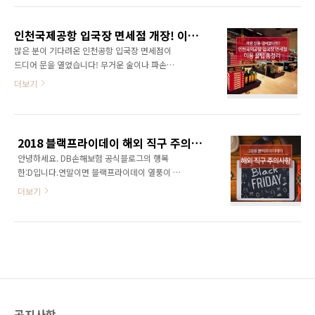
유래‘블랙프라이데이’는 미국의 추수감사절 다
는 팁에 대해 함께 살펴보아요~ ‘블랙프라이데
음 날인 금요일부터 시작되는 대규모 할인 행사
이' 란 블랙프라이데이란 미국에서 진행하는 행
로, 연말 쇼핑 시즌의 시작을 알리는 상징적인 날
인천국제공항 입국장 면세점 개장! 이용 꿀팁 총정리
사 중 가장 큰 할인 행사입니다. 매해 추수감사절
입니다.처음에는 미국 내 오프..
많은 분이 기다려온 인천공항 입국장 면세점이
다음날인 11월 넷째 주 금요일에 열리고 있는데
드디어 문을 열었습니다! 무거운 술이나 파손되
요. 파격적인 할인 행사로 매출 전표에 매출 기록
기 쉬운 화장품 등도 출국 전 구매해야만 했던 것
더보기
이 까만 잉크로 빼곡하게 채워진다는 것에서 유
과는 달리, 귀국 시 짐을 찾으면서 간편하게 구매
래되었죠. 올해 2019년 블랙프라이데이는 한국
할 수 있게 됐는데요. 물론 입국장 면세점이라는
시간 기준 11월 28일 오후 2시~29일 오후 5시
특성상, 기존 면세점과는 꼭 알아두어야 할 점들
~7시까지 진행될 예정이라고 합니다. 최근 블랙
이 많습니다. 입국장 면세점에서 판매하고 있는
프라이데이 추세를 알아보자 2018년 블랙프라
2018 블랙프라이데이 해외 직구 주의사항
물품들과 면세점 이용 전 꼭 알아 두어야 할 사항
이데이 ..
안녕하세요. DB손해보험 공식블로그의 행복
들을 정리해 봤습니다! 입국장 면세점, 위치는 어
한:D입니다.연말이면 블랙프라이데이 열풍이 돌
디? 입국장 면세점은 2003년 이후 6차례나 관
면서 쇼핑을 하고 싶은 욕구가 마구 샘솟는데요.
련 법안이 발의됐지만, 세관 및 검역의 통제기능
더보기
블랙프라이데이 시즌에 해외 직구를 이용하는
악화 우려 등으로 매번 유보됐었는데요. 긴 우여
분들이 많아지면서 해외직구 사이트가 점점 활
곡절 끝에 마침내 지난해 12월 관세법 개정과 올
성화되고 있습니다. 저렴한 가격에 좋은 제품을
4월 운영사업자 계약 체결 등을 거쳐 지난달 5월
구매하는 것은 좋지만, 해외 직구는 교환이나 환
31일 문을 열게 됐습니다. 최초로 입국장 면..
불이 국내 온라인 쇼핑몰보다 복잡하기 때문에
자칫 낭패를 볼 수 있는데요. 2018 블랙프라이
데이를 똑똑하게 즐기기 위한 꿀팁과 해외 직구
주의사항에 관해 함께 알아보아요~ 결제 전 카드
공지사항
&개인통관 고유번호 확인하기 2018 블랙프라