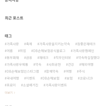
이데이 해외 직구를 위한 결제 수단은 거의 카드
를 사용할 수밖에 없는데요. 따라서 결제 전에 반
드시 카드의 해외결제 가능 여부를 확인해야 합
최근 포스트
니다. 보통 마스터, 아멕스,..
태그
가족사랑
축제
가족사랑을지키는약속
참좋은재테크
여름
취업
DB손해보험공식블로그
가족사랑캠페인
동부화재
금융
재테크
직무인터뷰
약속하길잘했다
가족사랑우체통
약속
사회공헌
건강
해외여행
DB손해보험인스타그램
함께약속
여행
주식
국내여행
이벤트
DB손해보험
보험
코로나19
프로미
소셜매거진
가족사랑이벤트
더보기