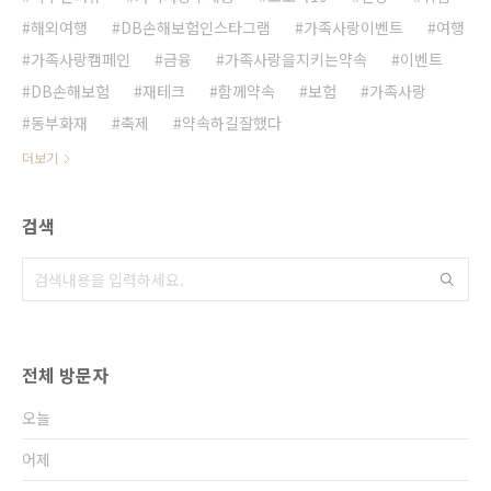
해외여행
DB손해보험인스타그램
가족사랑이벤트
여행
가족사랑캠페인
금융
가족사랑을지키는약속
이벤트
DB손해보험
재테크
함께약속
보험
가족사랑
동부화재
축제
약속하길잘했다
더보기
검색
전체 방문자
오늘
어제