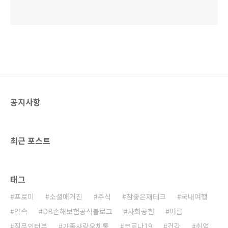
공지사항
최근 포스트
태그
프로미
소셜매거진
주식
참좋은재테크
국내여행
약속
DB손해보험공식블로그
사회공헌
여름
직무인터뷰
가족사랑우체통
코로나19
건강
취업