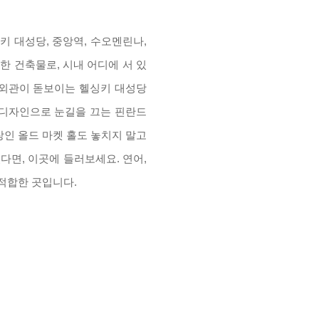
키 대성당
,
중앙역
,
수오멘린나
,
계한 건축물로
,
시내 어디에 서 있
외관이 돋보이는 헬싱키 대성당
 디자인으로 눈길을 끄는 핀란드
인 올드 마켓 홀도 놓치지 말고
있다면
,
이곳에 들러보세요
.
연어
,
 적합한 곳입니다
.