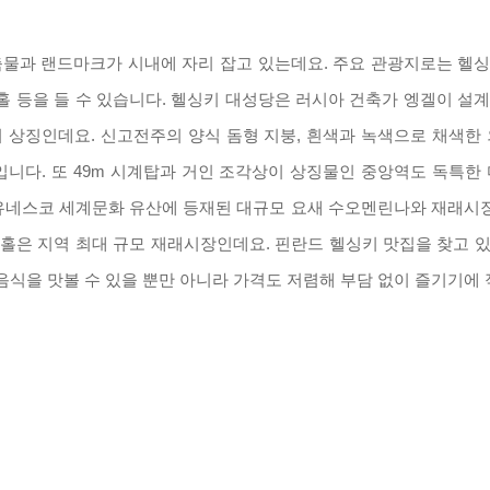
물과 랜드마크가 시내에 자리 잡고 있는데요
.
주요 관광지로는 헬싱
홀 등을 들 수 있습니다
.
헬싱키 대성당은 러시아 건축가 엥겔이 설
의 상징인데요
.
신고전주의 양식 돔형 지붕
,
흰색과 녹색으로 채색한 
입니다
.
또
49m
시계탑과 거인 조각상이 상징물인 중앙역도 독특한
유네스코 세계문화 유산에 등재된 대규모 요새 수오멘린나와 재래시장
 홀은 지역 최대 규모 재래시장인데요
.
핀란드 헬싱키 맛집을 찾고 
음식을 맛볼 수 있을 뿐만 아니라 가격도 저렴해 부담 없이 즐기기에