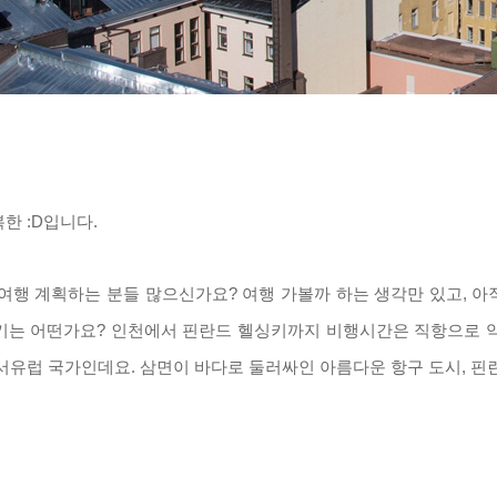
복한
:D
입니다
.
여행 계획하는 분들 많으신가요?
여행 가볼까 하는 생각만 있고
,
아
키는 어떤가요
?
인천에서 핀란드 헬싱키까지 비행시간은 직항으로 
북서유럽 국가인데요
. 삼
면이 바다로 둘러싸인 아름다운 항구 도시
,
핀