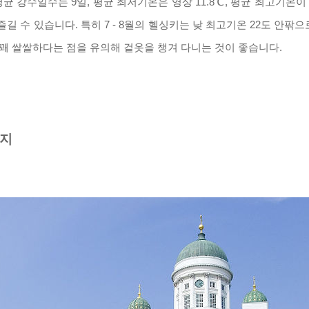
평균 강수일수는
9
일
,
평균 최저기온은 영상
11.8
℃
,
평균 최고기온이
 즐길 수 있습니다
.
특히
7 - 8
월의 헬싱키는 낮 최고기온
22
도 안팎으
 꽤 쌀쌀하다는 점을 유의해 겉옷을 챙겨 다니는 것이 좋습니다
.
광지