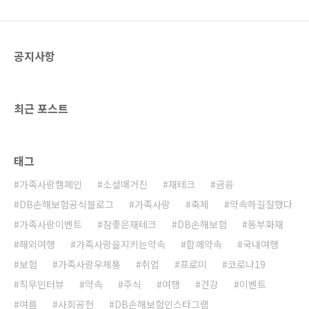
공지사항
최근 포스트
태그
가족사랑캠페인
소셜매거진
재테크
금융
DB손해보험공식블로그
가족사랑
축제
약속하길잘했다
가족사랑이벤트
참좋은재테크
DB손해보험
동부화재
해외여행
가족사랑을지키는약속
함께약속
국내여행
보험
가족사랑우체통
취업
프로미
코로나19
직무인터뷰
약속
주식
여행
건강
이벤트
여름
사회공헌
DB손해보험인스타그램