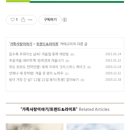
1
구독하기
'
가족사랑이야기
>
트렌드&라이프
' 카테고리의 다른 글
갈수록 추워지는 날씨! 겨울철 동파 예방법
2021.01.14
(0)
추운겨울 대비하개! 반려견과 겨울나기
2021.01.12
(0)
맛도 모양도 천차만별! 세계 각국의 크리스마스 케이크
2020.12.24
(0)
언제나 새 옷처럼! 겨울 옷 관리 노하우
2020.12.22
(1)
밤이 가장 긴 날? 12월 21일 동지(冬至) 알아보기
2020.12.18
(0)
'가족사랑이야기/트렌드&라이프'
Related Articles