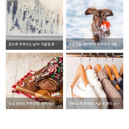
갈수록 추워지는 날씨! 겨울철 동파 예방법
추운겨울 대비하개! 반려견과 겨울나기
맛도 모양도 천차만별! 세계 각국의 크리스마스 케이크
언제나 새 옷처럼! 겨울 옷 관리 노하우