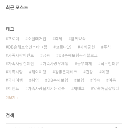
최근 포스트
태그
프로미
소셜매거진
축제
함께약속
DB손해보험인스타그램
코로나19
사회공헌
주식
가족사랑이벤트
금융
DB손해보험공식블로그
가족사랑캠페인
가족사랑우체통
동부화재
직무인터뷰
가족사랑
해외여행
참좋은재테크
건강
여행
국내여행
취업
DB손해보험
보험
약속
여름
이벤트
가족사랑을지키는약속
재테크
약속하길잘했다
더보기
검색