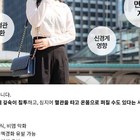
니다.
폐 깊숙이 침투
하고, 심지어
혈관을 타고 온몸으로 퍼질 수도 있다는 
식, 비염 악화
동맥경화 유발 가능