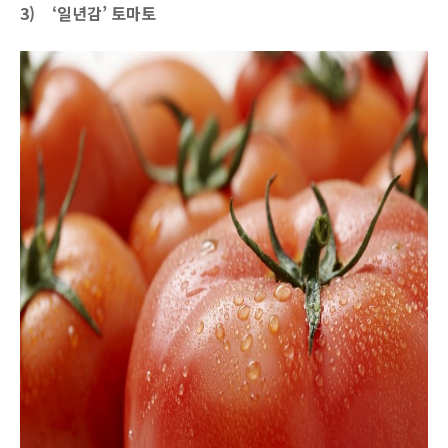
3)
‘일년감’ 토마토