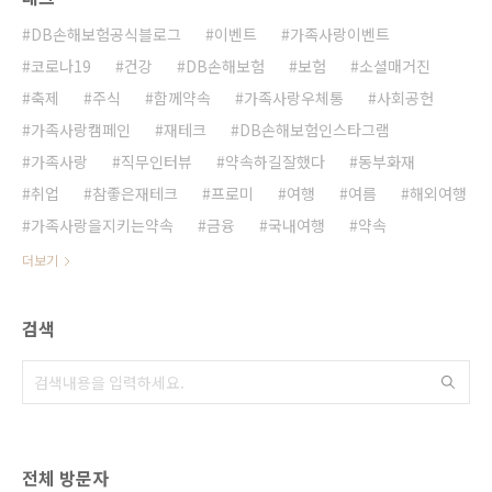
DB손해보험공식블로그
이벤트
가족사랑이벤트
코로나19
건강
DB손해보험
보험
소셜매거진
축제
주식
함께약속
가족사랑우체통
사회공헌
가족사랑캠페인
재테크
DB손해보험인스타그램
가족사랑
직무인터뷰
약속하길잘했다
동부화재
취업
참좋은재테크
프로미
여행
여름
해외여행
가족사랑을지키는약속
금융
국내여행
약속
더보기
검색
전체 방문자