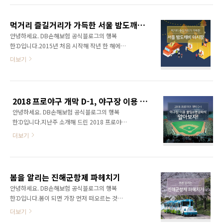
쭉 등 봄을 대표하는 꽃들의 향연이 어어 질 전망
라나는 동화 같은 풍경을 감상할 수 있는 곳, 고
인데요. 올해로 벌써 15회째를 맞이하는 여의도
대산 역고드름! 이곳은 연천군 신서면 대광리 산
벚꽃 축제는 가족여행, 연인들의 데이트 코스로
먹거리 즐길거리가 가득한 서울 밤도깨비 야시장
에 있는 폐터널에서 만날 수 있는 특별한 풍경입
도 큰 사랑..
안녕하세요. DB손해보험 공식블로그의 행복
니다. 우리가 흔하게 볼 수 있는 고드름들과는 전
한:D입니다.2015년 처음 시작해 작년 한 해에도
혀 다르게 땅에서 마치 식물들처럼 자라나는 고
큰사랑을 받았던 서울 밤도깨비 야시장이 다시
더보기
드름을 볼 수 있는데요. 건장한 남성보다 크게 자
돌아왔습니다! 2018 서울 밤도깨비 야시장은 여
라나는 역고드름을 보는 일은 결코 아무 곳에서
의도, 반포, DDP, 청계천, 문화비축기지 다섯 장
나 관람할 수 없기 때문에 신비한 연천 여행 코스
소에서 동시에 열립니다. 각각의 장소마다 컨셉
로 한 번쯤은 다녀와야 될 곳입니다. - 로하스 파
을 가지고 있어서 그에 맞는 음식, 공연과 이벤
크 (출처 : 경기관광포털사이트) 한옥하면 떠오
2018 프로야구 개막 D-1, 야구장 이용 꿀팁&명당좌석 알아보자!
트, 특별존을 즐길 수 있다고 해요! 색다른 매력
르는 유명..
안녕하세요. DB손해보험 공식블로그의 행복
이 있는 서울 밤도깨비 야시장 차근차근 소개해
한:D입니다.지난주 소개해 드린 2018 프로야구
드릴게요! - DDP 청춘런웨이마켓 한강에서 즐기
경기 일정! 오늘은 야구장으로 데이트나 나들이
는 하룻밤의 세계여행이라는 컨셉으로 진행되는
더보기
계획을 짜고 있는 분들을 위해 야구경기를 두 배
‘여의도 월드나이트마켓’! 전 세계 시장과 제휴를
더 즐길 수 있는 야구장 이용 꿀팁을 알려드리려
맺어 세계 각국의 셀러들이 한강에 모여 교류하
고 합니다. 프로야구 개막이 하루 앞으로 다가온
는 세계적인 야시장이랍니다. 짧은 해외여행을
지금, 야구경기 관람 계획이 있으신 분이라면 놓
다녀오듯 다양한 문화를 한 곳에서 볼 수 있는 특
봄을 알리는 진해군항제 파헤치기
치지 마세요! - 명당 좌석은 어디? 좌석을 예매할
별한 시간..
안녕하세요. DB손해보험 공식블로그의 행복
때, 어떤 구역을 선택해야 할지 고민이 되는 경우
한:D입니다.봄이 되면 가장 먼저 떠오르는 것은
가 많을 텐데요! 야구경기에 집중하고 싶다면 포
벚꽃축제인데요! 벚꽃축제 하면 가장 유명한 곳
더보기
수 뒤쪽 좌석을 선택하시는 것이 좋아요. 수비 위
은 어디일까요? 바로 진해군항제입니다. 4월부
치나 중계 플레이 등을 한눈에 볼 수 있기 때문이