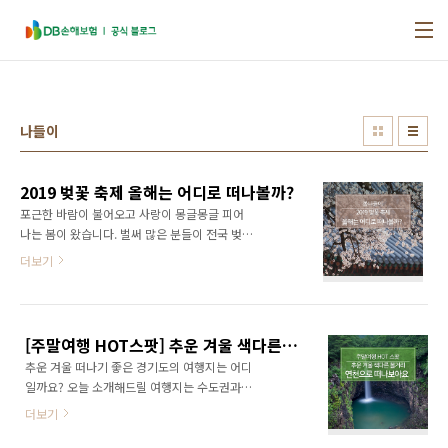
본문 바로가기
나들이
2019 벚꽃 축제 올해는 어디로 떠나볼까?
포근한 바람이 불어오고 사랑이 몽글몽글 피어
나는 봄이 왔습니다. 벌써 많은 분들이 전국 벚꽃
개화 시기에 관심을 보이고 있는데요. 핑크빛 꽃
더보기
길에서 벚꽃비를 맞으며 인생샷을 찍을 수 있는
바로 그곳! 오늘은 벚꽃 개화 시기와 함께 아름다
운 벚꽃이 경관을 이루는 국내 벚꽃축제 명소를
소개합니다. - 영등포 여의도 봄꽃축제
[주말여행 HOT스팟] 추운 겨울 색다른 볼거리! 연천으로 떠나보아요
(4/5~4/11) (▲ 출처 : 네이버 지식백과) 봄 하
추운 겨울 떠나기 좋은 경기도의 여행지는 어디
면 가장 먼저 떠오르는 이곳! 넓게 트인 한강을
일까요? 오늘 소개해드릴 여행지는 수도권과도
배경으로 한 영등포 여의도 봄꽃축제가 4월 11
가까운 경기도의 ‘연천’입니다. 추운 날씨에도 이
일까지 열립니다. 제주도가 원산지라고 알려진
더보기
색적인 볼거리를 제공하는 연천 여행! 함께 알아
왕벚나무를 비롯하여 말발도리 나무, 개나리, 철
보아요~ - 고대산 역고드름 거꾸로 고드름이 자