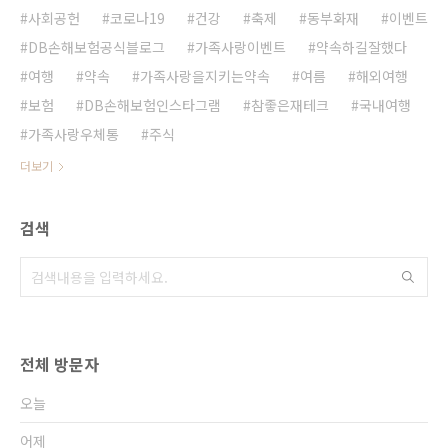
사회공헌
코로나19
건강
축제
동부화재
이벤트
DB손해보험공식블로그
가족사랑이벤트
약속하길잘했다
여행
약속
가족사랑을지키는약속
여름
해외여행
보험
DB손해보험인스타그램
참좋은재테크
국내여행
가족사랑우체통
주식
더보기
검색
전체 방문자
오늘
어제