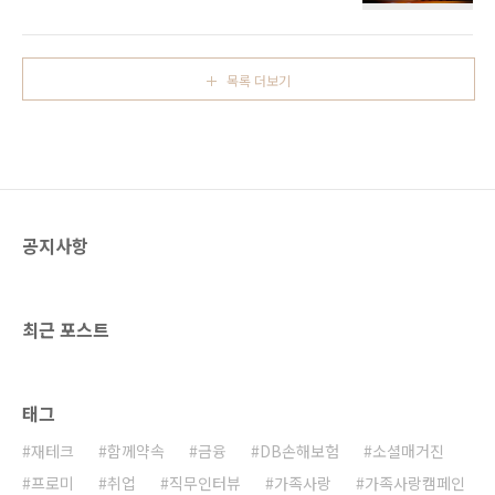
의 축제를 찾아 직접 즐기고 체험해보면 올 가을
여행을 계획하여 한번 나들이 다녀오시는 것을
은 더욱 즐겁게 보내실 수 있으실 거에요. 그냥
추천합니다! - 연천 재인폭포 한탄강에서 가장
지나치면 아쉬운 11월에 열리는 여러 국내 축제
아름다운 지형 중 하나이자, 현무암으로 이루어
일정을 정리해 보았습니다. 가을 축제, 어떤 것들
진 사각 주상절리의 아름다움을 간직한 연천 재
목록 더보기
이 있는지 알아보고 함께 즐겨봐요! - 서울 빛초
인폭포는 줄광대 재인의..
롱 축제 11월 3일부터 11월 19일까지, 서울 청
계천에서 개최되는 ‘서울 빛초롱 축제’. 서울 빛
초롱 축제는 올해로 9회째를 맞이하며 명실상부
한 서울의 대표 축제로 자리매김 했는데요. 서울
빛초롱 축제에는 매년 300만 명의 관광객이 참
여한다고 해요. ..
공지사항
최근 포스트
태그
재테크
함께약속
금융
DB손해보험
소셜매거진
프로미
취업
직무인터뷰
가족사랑
가족사랑캠페인