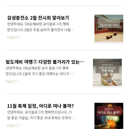
터 시작하는 진해군항제! 미리 알아보고 나들이
에요. 또한, 경기가 돌아가는 내용을 잘 파악할
계획 세워보세요! - 진해군항제 본격적인 봄을
수 있답니다. 선수들을 더 가까이서 보고 싶다면,
알리는 진해군항제가 군항도시 창원 진해군에서
선수들의 대기구역인 ‘더그아웃’ 바로 위쪽 ..
감성충전소 2월 전시회 알아보기
개최될 예정입니다! 4월의 진해는 온통 벚꽃 천
안녕하세요. DB손해보험 공식블로그의 행복
지라고 할 만큼 새하얀 벚꽃으로 도시가 가득 차
한:D입니다.2월은 추운 날씨가 풀리면서 나들이
는데요. 특히 진해에서 봄꽃축제 명소로 유명한
를 나가는 분들이 많은데요. 따뜻한 실내에서 감
벚꽃터널과 만개 후 떨어지는 꽃비가 환상적이
더보기
성을 충전할 수 있는 전시를 통해 문화생활 즐기
랍니다. 여좌천의 꽃개울이나 경화역의 꽃철길
는 것은 어떠세요? 마침 2월에 좋은 전시를 많이
에서 만나볼 수 있는 아름드리 왕벚나무는 진해
한다고 합니다. 그럼 어떤 전시를 보러 떠나볼까
봄축제의 절경으로 알려져 있으며, 안민고개의
요? - 그림의 마술사 : 에셔 기간 : 2018.01.11.
십리벚꽃길은 드라이브하며 즐길 수 있는 명소
밤도깨비 여행⑦ 다양한 볼거리가 있는 연천 여행
(목) ~ 2018.04.11.(수)장소 : 연세대학교 박물
라고 해요. 또 제황산공원에 올라가 ..
안녕하세요. DB손해보험 공식 블로그의 행복
관 많은 예술가에게 영감의 아이콘으로 자리 잡
한:D입니다.1월에 가기 좋은 여행지는 어디가 있
은 ‘그림의 마술사’ 에셔의 전시가 연세대학교에
을까요? 오늘은 다양한 볼거리가 가득한 연천을
더보기
서 개최됩니다. 20세기의 가장 독창적인 예술가
소개해 드릴게요! 연천 구석기 축제도 열리고 있
라고 평가받는 네덜란드의 초현실주의 화가 에
으니 다가오는 주말 사랑하는 사람과 함께 연천
셔는 회화, 판화, 그래픽 디자인, 일러스트, 수학,
으로 떠나보는 건 어떠세요? 우리에게 전곡리 구
건축 등 많은 분야의 사람들에게 인정받는 판화
석기 유적과 문화재로 익숙한 도시 연천! 한국관
가입니다. 철저히 계산된 세밀한 선을..
11월 축제 일정, 어디로 떠나 볼까?
광공사와 문체부가 선정한 2017~2018 대한민
안녕하세요. 공식블로그의 행복한:D입니다. 기
국을 대표하는 한국 관광 100선에 선정되었다고
분 좋은 가을날, 가기 좋은 국내 축제는 무엇이
도 하는데요. 올겨울 연천에서 열리는 축제와 아
있을까요? 날씨가 더 추워지기 전에 다양한 테마
름다운 겨울 풍경을 미리 감상하시고 겨울 국내
더보기