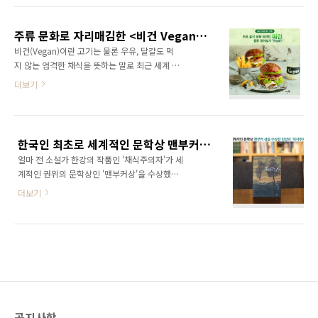
건, 대체 그 원동력은 무엇일까요? 비건 열풍, 그
를 개발하고 있는데요. 오늘은 채식주의자도 즐
이유는? 채식은 신선한 채소와 과일 등 현대인이
길 수 있는 비건 호텔을 소개해 드릴까 해요. 그
부족하게 섭취할 수 있는 건강한 음식으로 식단
주류 문화로 자리매김한 <비건 Vegan>, 종류를 알아보자
럼 어떤 곳들이 있는지 함께 살펴볼까요? | 1. 그
을 구성하죠. 그..
비건(Vegan)이란 고기는 물론 우유, 달걀도 먹
랜드 워커힐 그랜드 워커힐은 국내 최초로 비건
지 않는 엄격한 채식을 뜻하는 말로 최근 세계 식
콘셉트 룸인 ‘비건 전용 객실’을 도입하고 이를
문화를 주도하는 키워드가 되고 있어요. 한국에
더보기
체험할 수 있는 ‘비긴 비건’ 패키지를 출시했습니
서도 채식주의 식당이 점차 늘어나고 매번 봄 가
다. 객실 전반에 걸친 비건 인테리어 및 관련 용
을이 되면 ‘비건 페스티벌’도 열고 있죠. 오늘은
품과 자연에서 온 재료로 만든 비건 식사를 제공
주류 음식 문화로 성장하고 있는 비건에 대해 알
하고 있어요. 뿐만 아니라 그랜드 워커힐은 객실
아보아요~ 전세계에서 붐을 일으킨 비건 음식문
내 플라스틱 제품과 일회용품 소비를 줄이기 위
한국인 최초로 세계적인 문학상 맨부커 상을 수상한 한강의 '채식주의자'를 살펴보자
화 베지노믹스(Vegenomics, 채식 관련 경제활
한 노력을 하고 ..
얼마 전 소설가 한강의 작품인 '채식주의자'가 세
동)라는 단어가 생겨날 만큼 비건 음식 문화에서
계적인 권위의 문학상인 '맨부커상'을 수상했다
큰 부분을 차지하고 있는데요. 국제채식인연맹
는 반가운 소식이 들렸죠? 이와 함께 사흘 만에
(IVU)에 따르면 2017년 기준 전 세계 채식 인구
더보기
25만부의 책이 팔리며 베스트셀러에 오르는 등
는 1억 8천만 명 정도라고 합니다. 미국의 ‘비건’
연일 화제가 되면서 온 나라가 떠들썩 한데요. 세
구글 검색량은 매년 성장하고 있으며 과거 대비
계무대에서 드디어 한국문학이 인정을 받았다고
90%이상 증가했다고 해요. 그만큼 사람들의 비
생각하니 정말 축하할만한 일인 것 같아요. 그래
건에 대한 관심사가 높아졌음을 알 수 ..
서 행복한:D도 오랜만에 대학시절 읽었던 『채
식주의자』를 다시 한번 펼쳐봤는데요. 오늘은
한강의 소설 '채식주의자'는 어떤 책인지 , 맨부
커 상 수상이 얼마나 뜻깊은 것인지에 대해 자세
공지사항
히 알려드릴게요^^ 소설가 한강, 그리고 소설