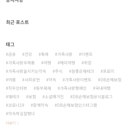
'채식주의자'를 소개합니다! 한국인 최초로 맨부
커상 인터내셔널 부문(Man Booker
International Prize) 수상자의 영예를 얻게 된
최근 포스트
소설..
태그
금융
건강
축제
가족사랑
이벤트
가족사랑우체통
여행
해외여행
취업
가족사랑을지키는약속
주식
참좋은재테크
프로미
여름
사회공헌
약속
가족사랑이벤트
DB손해보험
직무인터뷰
동부화재
가족사랑캠페인
국내여행
재테크
보험
소셜매거진
DB손해보험공식블로그
코로나19
함께약속
DB손해보험인스타그램
약속하길잘했다
더보기