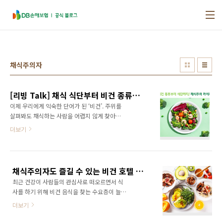
본문 바로가기
채식주의자
[리빙 Talk] 채식 식단부터 비건 종류까지! 채식주의자 라이프
이제 우리에게 익숙한 단어가 된 ‘비건’. 주위를
살펴봐도 채식하는 사람을 어렵지 않게 찾아볼
수 있습니다. 과거엔 채식주의자임을 밝히면 유
더보기
별난 시선으로 바라보던 과거와 달리, 지금은 ‘비
건’이 하나의 취향이자 다양한 삶의 방식으로 받
아들여지고 있죠. 이와 함께 외식 업계에서는 비
건 음식점이 우후죽순으로 생겨나고 있으며, 외
채식주의자도 즐길 수 있는 비건 호텔 BEST 3
식 브랜드에서도 앞 다퉈 비건 제품을 출시하고
최근 건강이 사람들의 관심사로 떠오르면서 식
있습니다. 덕분에 꼭 채식주의자가 아니더라도
사를 하기 위해 비건 음식을 찾는 수요층이 늘어
비건 라이프를 우호적인 시선으로 바라보는 대
났는데요. 비건은 식품업계를 넘어 호텔업계에
중들도 늘어났죠. 이제는 하나의 라이프 스타일
더보기
서도 핫한 키워드가 되었습니다. 다양해지는 고
을 넘어 문화 현상의 한 축을 담당하고 있는 비
객들의 니즈에 발맞춰 호텔들은 새로운 서비스