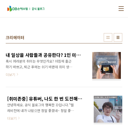
본문 바로가기
크리에이터
내 일상을 사람들과 공유한다? 1인 미디어 전성시대!
혹시 여러분의 취미는 무엇인가요? 아침에 출근
하기 바쁘고, 퇴근 후에는 쉬기 바쁜데 취미 생활
을 할 여유가 어디 있나 싶습니다. 하지만, 생각
더보기
보다 많은 분들이 최근 새롭게 떠오르는 미디어
크리에이터에 도전하고 있다는 사실 알고 계시
나요? 통계청이 발표한 2018년 고용 동향에 따
르면, 지난해 '시간 관련 추가 취업 가능자'는 62
[취미존중] 유튜버, 나도 한 번 도전해볼까?
만 9000명으로 2017년보다 10.3% 늘었습니
안녕하세요. 공식 블로그의 행복한 :D입니다.“텔
다. ‘시간 관련 추가 취업 가능자’란, 실제 36시간
레비전에 내가 나왔으면 정말 좋겠네~ 정말 좋겠
미만의 취업시간을 확보한 상황에서 추가취업을
네~” 얼마 전만 하더라도 ‘방송’이라는 플랫폼은
희망하고 추가 취업이 가능한 자를 일컫습니다.
더보기
TV에 한정되어 있었습니다. 하지만 채널이 다양
따라서 두 가지 일을 병행할 수 있는 '투잡(two
해지고 누구나 자신만의 방송을 할 수 있는 플랫