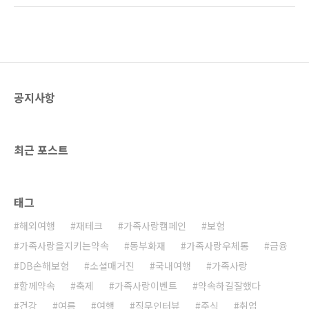
job) 희망자'를 말하는 것이죠. 나의 일생을 책임
폼이 마련됨으로써 ‘방송’은 그 누구의 것도 아닌
져 주는 ‘평생직장’의 개념이 무너지면서, 새로운
‘모두의 것’이 되었는데요. 전문 장비가 없어도,
영상을 통해 일상을 공유하는 직..
스마트폰만 있으면 언제 어디서든 방송을 할 수
있기 때문에 콘텐츠를 생산하는 소위 ‘크리에이
터’가 새로운 직업으로 떠올랐고, 빠른 속도로 증
가하고 있습니다. 여러분도 다양한 영상 콘텐츠
공지사항
를 보면서 한번쯤은 “나도 한번 해볼까?”라는 생
각을 해보셨을 텐데요. 그래서 오늘 행복한:D가
준비한 취미생활은 ‘유튜버’입니다:) 연예인 부럽
지 않은 유튜버의 영향력 과거 취미생활이나 오..
최근 포스트
태그
해외여행
재테크
가족사랑캠페인
보험
가족사랑을지키는약속
동부화재
가족사랑우체통
금융
DB손해보험
소셜매거진
국내여행
가족사랑
함께약속
축제
가족사랑이벤트
약속하길잘했다
건강
여름
여행
직무인터뷰
주식
취업