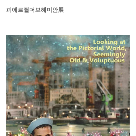
피에르쥘더보헤미안展