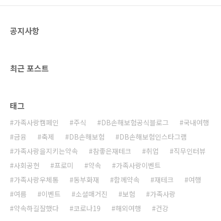
공지사항
최근 포스트
태그
가족사랑캠페인
주식
DB손해보험공식블로그
국내여행
금융
축제
DB손해보험
DB손해보험인스타그램
가족사랑을지키는약속
참좋은재테크
취업
직무인터뷰
사회공헌
프로미
약속
가족사랑이벤트
가족사랑우체통
동부화재
함께약속
재테크
여행
여름
이벤트
소셜매거진
보험
가족사랑
약속하길잘했다
코로나19
해외여행
건강