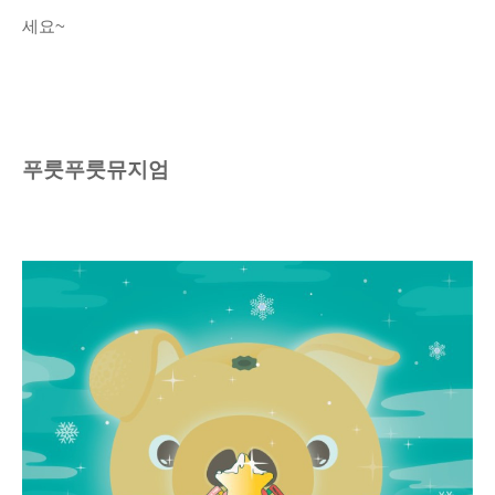
세요~
푸룻푸룻뮤지엄