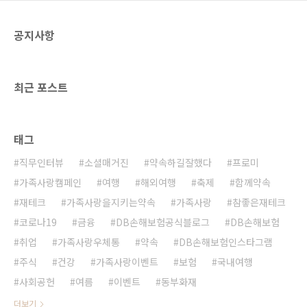
공지사항
최근 포스트
태그
직무인터뷰
소셜매거진
약속하길잘했다
프로미
가족사랑캠페인
여행
해외여행
축제
함께약속
재테크
가족사랑을지키는약속
가족사랑
참좋은재테크
코로나19
금융
DB손해보험공식블로그
DB손해보험
취업
가족사랑우체통
약속
DB손해보험인스타그램
주식
건강
가족사랑이벤트
보험
국내여행
사회공헌
여름
이벤트
동부화재
더보기