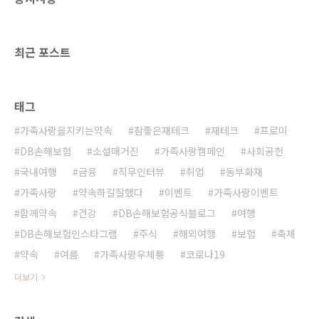
최근 포스트
태그
가족사랑을지키는약속
참좋은재테크
재테크
프로미
DB손해보험
소셜매거진
가족사랑캠페인
사회공헌
국내여행
금융
직무인터뷰
취업
동부화재
가족사랑
약속하길잘했다
이벤트
가족사랑이벤트
함께약속
건강
DB손해보험공식블로그
여행
DB손해보험인스타그램
주식
해외여행
보험
축제
약속
여름
가족사랑우체통
코로나19
더보기