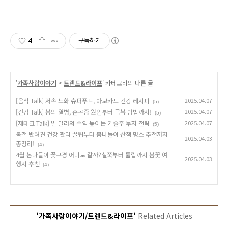
4
구독하기
'
가족사랑이야기
>
트렌드&라이프
' 카테고리의 다른 글
[음식 Talk] 저속 노화 슈퍼푸드, 아보카도 건강 레시피
2025.04.07
(5)
[건강 Talk] 봄의 열병, 춘곤증 원인부터 극복 방법까지!
2025.04.07
(5)
[재테크 Talk] 빌 밀러의 수익 높이는 기술주 투자 전략
2025.04.07
(5)
봄철 반려견 건강 관리 꿀팁부터 봄나들이 산책 명소 추천까지
2025.04.03
총정리!
(4)
4월 봄나들이 꽃구경 어디로 갈까?철쭉부터 튤립까지 봄꽃 여
2025.04.03
행지 추천
(4)
'가족사랑이야기/트렌드&라이프'
Related Articles