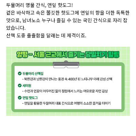
두물머리 명물 간식, 연잎 핫도그!
겉은 바삭하고 속은 쫄깃한 핫도그에 연잎의 향을 더한 독특한
맛으로, 남녀노소 누구나 즐길 수 있는 국민 간식으로 자리 잡
았습니다.
산책 도중 출출함을 달래는 데 제격이죠.