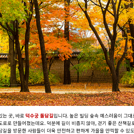
있는 곳
,
바로
덕수궁 돌담길
입니다
.
높은 빌딩 숲속 예스러움이 그대
 도로로 만들어졌는데요
.
덕분에 길이 비좁지 않아
,
걷기 좋은 산책길
담길을 방문한 사람들이 더욱 안전하고 편하게 가을을 만끽할 수 있