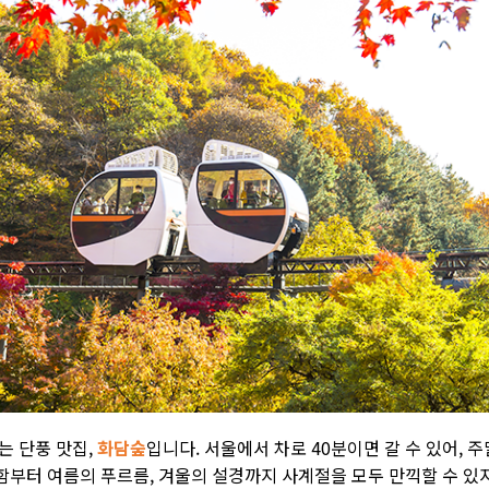
하는 단풍 맛집
,
화담숲
입니다
.
서울에서 차로
40
분이면 갈 수 있어
,
주
함부터 여름의 푸르름
,
겨울의 설경까지 사계절을 모두 만끽할 수 있