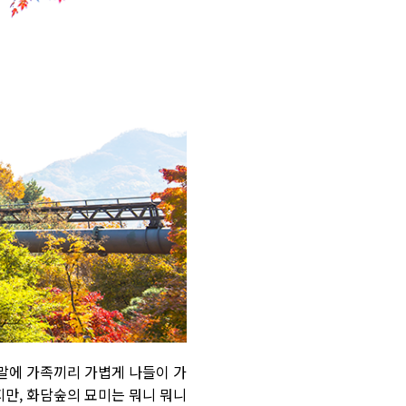
말에 가족끼리 가볍게 나들이 가
지만
,
화담숲의 묘미는 뭐니 뭐니