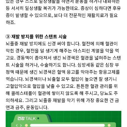
있는 경우 스스로 일상생활을 하면서 운동을 하거나 대화하는
등 서서히 일상생활 복귀가 가능한데요
.
증상이 심하다면 후유
증이 발생할 수 있으므로
,
보다 더 전문적인 재활치료가 필요
하죠
.
③ 재발 방지를 위한 스텐트 시술
뇌졸중 재발 방지에도 신경 써야 합니다
.
혈전에 의해 혈관이
막힌 경우
,
혈전을 덜 생기게 해주는 아스피린 계열을 약을 먹
고요
.
경동맥이 좁아져서 생긴 뇌경색은 혈관을 넓혀주는 스텐
트 시술을 하거나
,
수술하기도 합니다
.
심방세동 같은 심장 부
정맥 때문에 생긴 뇌경색은 혈액 응고를 막아주는 항응고제를
먹습니다
.
뇌경색이나 뇌출혈 모두 혈압이 높으면 잘 생기니
고혈압약으로 혈압을 낮출 수 있고요
.
튼튼한 혈관 관리를 위
해 콜레스테롤이 혈관에 쌓이지 않도록 해 주시고
,
당뇨도 주
의하세요
.
그리고 뇌졸중 재발을 막기 위해 가장 중요한 건 금
연과 금주
,
운동입니다
.