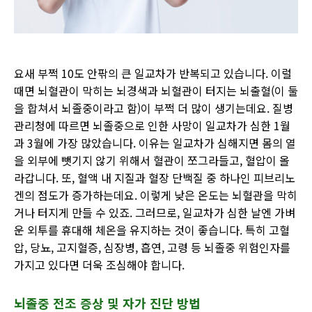
요새 부쩍
10
도 안팎의 큰 일교차가
반복되고 있습니다
.
이럴
때면 뇌혈관이 막히는 뇌경색과 뇌혈관이 터지는 뇌출혈
(
이 둘
을 합쳐서 뇌졸중이라고 함
)
이 부쩍 더 많이 생기는데요
.
질병
관리청에 따르면 뇌졸중으로 인한 사망이 일교차가 심한
1
월
과
3
월에 가장 많았습니다
.
이유는
일교차가 심해지면
몸의 열
을 외부에 뺏기지 않기 위해서 혈관이 쪼그라들고
,
혈압이 올
라갑니다
.
또
,
혈액 내 지질과 혈장 단백질 중 하나인 피브리노
겐의 점도가 증가하는데요
.
이렇게 낮은 온도는 뇌혈관을 막히
거나 터지게 만들 수 있죠
.
그러므로
,
일교차가 심한
날엔
가벼
운 외투를 휴대해 체온을 유지하는 것이
좋습니다
.
특히 고혈
압
,
당뇨
,
고지혈증
,
심장병
,
흡연
,
고령 등 뇌졸중 위험인자를
가지고 있다면 더욱 조심해야 합니다
.
뇌졸중 전조 증상 및 자가 진단 방법