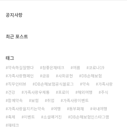
공지사항
최근 포스트
태그
약속하길잘했다
참좋은재테크
여름
코로나19
가족사랑캠페인
금융
사회공헌
DB손해보험
직무인터뷰
DB손해보험공식블로그
약속
가족사랑
건강
가족사랑우체통
프로미
해외여행
주식
함께약속
보험
취업
가족사랑이벤트
가족사랑을지키는약속
여행
동부화재
국내여행
축제
이벤트
소셜매거진
DB손해보험인스타그램
재테크