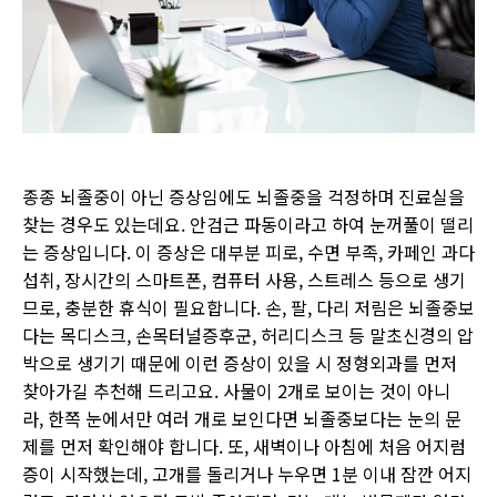
종종 뇌졸중이 아닌 증상임에도 뇌졸중을 걱정하며 진료실을
찾는 경우도 있는데요
.
안검근 파동이라고 하여 눈꺼풀이 떨리
는 증상입니다
.
이 증상은 대부분 피로
,
수면 부족
,
카페인 과다
섭취
,
장시간의 스마트폰
,
컴퓨터 사용
,
스트레스 등으로 생기
므로
,
충분한 휴식이 필요합니다
.
손
,
팔
,
다리 저림은 뇌졸중보
다는 목디스크
,
손목터널증후군
,
허리디스크 등 말초신경의 압
박으로 생기기 때문에 이런 증상이 있을 시 정형외과를 먼저
찾아가길 추천해 드리고요
.
사물이
2
개로 보이는 것이 아니
라
,
한쪽 눈에서만 여러 개로 보인다면 뇌졸중보다는 눈의 문
제를 먼저 확인해야 합니다
.
또
,
새벽이나 아침에 처음 어지럼
증이 시작했는데
,
고개를 돌리거나 누우면
1
분 이내 잠깐 어지