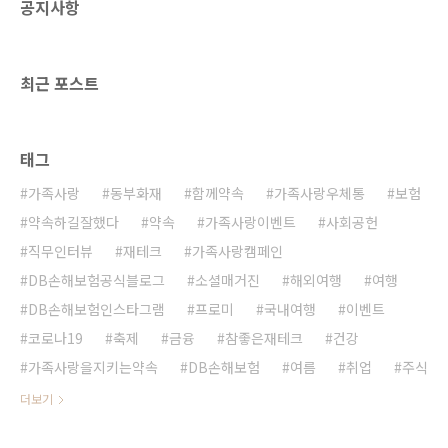
공지사항
최근 포스트
태그
가족사랑
동부화재
함께약속
가족사랑우체통
보험
약속하길잘했다
약속
가족사랑이벤트
사회공헌
직무인터뷰
재테크
가족사랑캠페인
DB손해보험공식블로그
소셜매거진
해외여행
여행
DB손해보험인스타그램
프로미
국내여행
이벤트
코로나19
축제
금융
참좋은재테크
건강
가족사랑을지키는약속
DB손해보험
여름
취업
주식
더보기