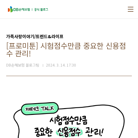
본문 바로가기
가족사랑이야기/트렌드&라이프
[프로미툰] 시험점수만큼 중요한 신용점
수 관리!
DB손해보험 블로그팀
2024. 3. 14. 17:30