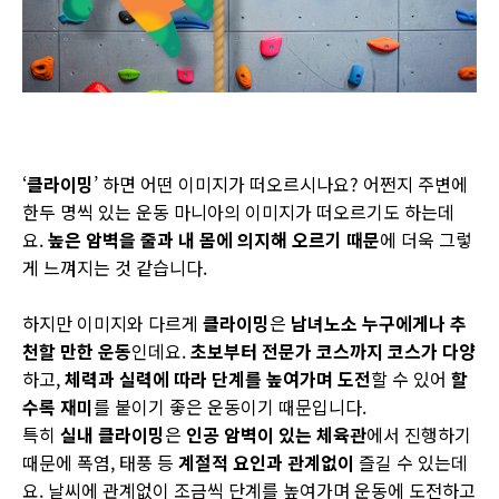
‘
클라이밍
’
하면 어떤 이미지가 떠오르시나요
?
어쩐지 주변에
한두 명씩 있는 운동 마니아의 이미지가 떠오르기도 하는데
요
.
높은 암벽을 줄과 내 몸에 의지해 오르기 때문
에 더욱 그렇
게 느껴지는 것 같습니다
.
하지만 이미지와 다르게
클라이밍
은
남녀노소 누구에게나 추
천할 만한 운동
인데요
.
초보부터 전문가 코스까지
코스가 다양
하고
,
체력과 실력에 따라 단계를 높여가며 도전
할 수 있어
할
수록 재미
를 붙이기 좋은 운동이기 때문입니다
.
특히
실내 클라이밍
은
인공 암벽이 있는 체육관
에서 진행하기
때문에 폭염
,
태풍 등
계절적 요인과 관계없이
즐길 수 있는데
요
.
날씨에 관계없이 조금씩 단계를 높여가며 운동에 도전하고