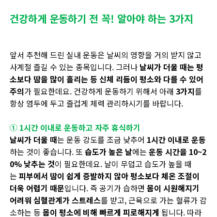
건강하게 운동하기 전 꼭! 알아야 하는 3가지
앞서 추천해 드린 실내 운동은 날씨의 영향을 거의 받지 않고
사계절 즐길 수 있는 종목입니다. 그러나
날씨가 더울 때는 평
소보다 땀을 많이 흘리는 등 신체 리듬이 평소와 다를 수 있어
주의
가 필요한데요. 건강하게 운동하기 위해서 아래
3
가지
를
항상 염두에 두고 즐겁게 체력 관리하시기를 바랍니다.
① 1시간 이내로 운동하고 자주 휴식하기
날씨가 더울 때
는 운동 강도를 조금 낮추어
1
시간 이내로 운동
하는 것이 좋습니다. 또
습도가 높은 날
에는
운동 시간을
10~2
0%
낮추는 것
이 필요한데요. 날이 무덥고 습도가 높을 때
는
피부에서 땀이 쉽게 증발하지 않아 평소보다 체온 조절이
더욱 어렵기 때문
입니다. 즉 공기가 습하면
몸이 시원해지기
어려워 심혈관계가 스트레스
를 받고, 근육으로 가는 혈류가 감
소하는 등
몸이 평소에 비해 빠르게 피로해지게
됩니다. 따라