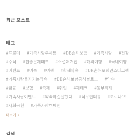
최근 포스트
태그
프로미
가족사랑우체통
DB손해보험
가족사랑
건강
주식
참좋은재테크
소셜매거진
해외여행
국내여행
이벤트
여름
여행
함께약속
DB손해보험인스타그램
가족사랑을지키는약속
DB손해보험공식블로그
약속
금융
보험
축제
취업
재테크
동부화재
가족사랑이벤트
약속하길잘했다
직무인터뷰
코로나19
사회공헌
가족사랑캠페인
더보기
검색