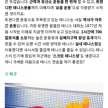
은 뜨겁습니다.
근력과 유산소 운동을 한 번에
할 수 있고,
트렌
디한 테니스용품
까지 더해지며 ‘
요즘 운동
’으로 각광받기 시작
한 것이지요.
트렌디한 운동으로 주목받고 있는 테니스는 사실
역사가 아주
긴 운동
입니다. 가장 유명한 윔블던 테니스 대회는 1877년 처
음 시작된 이래로 지금껏 이어져 오고 있는데요.
1
시간에
700
칼로리를 소모
하는 높은 운동량과
심폐지구력 향상 효과
까지
얻을 수 있어 오랜 시간 사랑 받아온 테니스!
실내 테니스장
을
이용한다면 사시사철 즐겁게 테니스를 즐길 수 있답니다. 테니
스의 인기에 힘입어 최근에는 ‘
스크린 테니스장
’도 생겼다고
하니 가벼운 마음으로 테니스 연습을 하기 좋겠죠?
③ 탁구