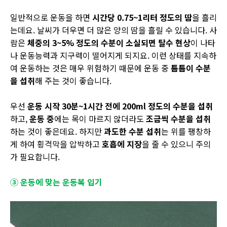
일반적으로 운동을 하면
시간당
0.75~1
리터 정도의 땀
을 흘리
는데요
.
날씨가 더우면 더 많은 양의 땀을 흘릴 수 있습니다
.
사
람은
체중의
3~5%
정도의 수분이 소실되면 탈수 현상
이 나타
나 운동능력과 지구력이 떨어지게 되지요
.
이런 상태를 지속하
여 운동하는 것은 매우 위험하기 때문에 운동 중
틈틈이 수분
을 섭취
해 주는 것이 좋습니다
.
우선
운동 시작
30
분
~1
시간 전에
200ml
정도의 수분을 섭취
하고
,
운동 중
에는 목이 마르지 않더라도
조금씩 수분을 섭취
하는 것이 좋은데요
.
하지만
과도한 수분 섭취
는 위를 팽창하
게 하여 횡격막을 압박하고
호흡에 지장
을 줄 수 있으니 주의
가 필요합니다
.
③ 운동에 맞는 운동복 입기