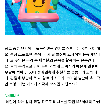
덥고 습한 날씨에는 물놀이만큼 열기를 식혀주는 것이 없는데
요. 수상 스포츠인 ‘
수영
’ 역시
열 발산에 효과적인 운동
이랍니
다. 또 수영은
우리 몸 대부분의 근육을 활용
하는 운동인데
요. 물의 부력으로 인해 몸이 가볍게 느껴지기 때문에
관절에
부담이 적어
5~60대
중장년층에 추천
하는 운동이기도 합니
다. 관절에 부담이 적고, 칼로리 소모가 크며 열 발산에 효과적
인 수영! 이번 기회에 시작해 보시면 어떨까요?
② 테니스
‘테린이’라는 말이 생길 정도로
테니스
를 향한 MZ세대의 관심