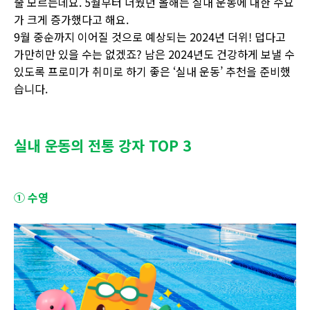
줄 모르는데요
. 5
월부터 더웠던 올해는 실내 운동에 대한 수요
가 크게 증가했다고 해요
.
9
월 중순까지 이어질 것으로 예상되는
2024
년 더위
!
덥다고
가만히만 있을 수는 없겠죠
?
남은
2024
년도 건강하게 보낼 수
있도록 프로미가 취미로 하기 좋은
‘
실내 운동
’
추천을 준비했
습니다
.
실내 운동의 전통 강자 TOP 3
① 수영