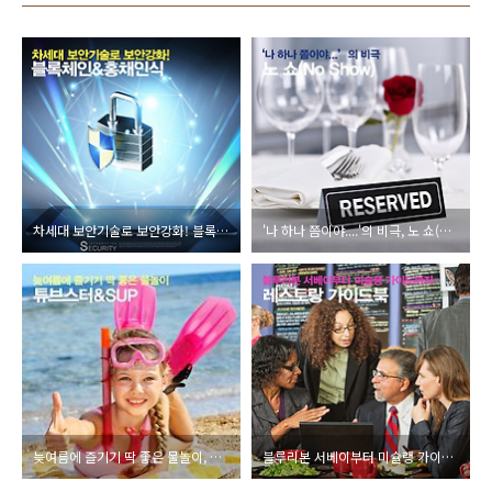
차세대 보안기술로 보안강화! 블록체인&홍채인식
'나 하나 쯤이야....'의 비극, 노 쇼(No Show)
늦여름에 즐기기 딱 좋은 물놀이, 튜브스터&SUP
블루리본 서베이부터 미슐랭 가이드까지! 레스토랑 가이드북