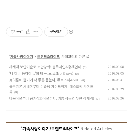
공감
구독하기
'
가족사랑이야기
>
트렌드&라이프
' 카테고리의 다른 글
차세대 보안기술로 보안강화! 블록체인&홍채인식
2016.09.08
(0)
'나 하나 쯤이야....'의 비극, 노 쇼(No Show)
2016.09.05
(0)
늦여름에 즐기기 딱 좋은 물놀이, 튜브스터&SUP
2016.08.31
(0)
블루리본 서베이부터 미슐랭 가이드까지! 레스토랑 가이드
2016.08.29
북
(0)
다육식물부터 공기정화식물까지, 여름 식물의 무한 잠재력!
2016.08.26
(0)
'가족사랑이야기/트렌드&라이프'
Related Articles