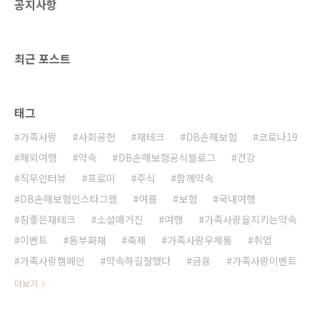
공지사항
최근 포스트
태그
가족사랑
사회공헌
재테크
DB손해보험
코로나19
해외여행
약속
DB손해보험공식블로그
건강
직무인터뷰
프로미
주식
함께약속
DB손해보험인스타그램
여름
보험
국내여행
참좋은재테크
소셜매거진
여행
가족사랑을지키는약속
이벤트
동부화재
축제
가족사랑우체통
취업
가족사랑캠페인
약속하길잘했다
금융
가족사랑이벤트
더보기